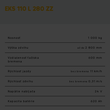
EKS 110 L 280 ZZ
Nosnosť
1 000 kg
Výška zdvihu
2 800 mm
až do
Vzdialenosť ťažiska
600 mm
bremena
Rýchlosť jazdy
11 km/h
bez bremena
Rýchlosť zdvihu
0,31 m/s
bez bremena
Napätie nabíjača
24 V
Kapacita batérie
620 Ah