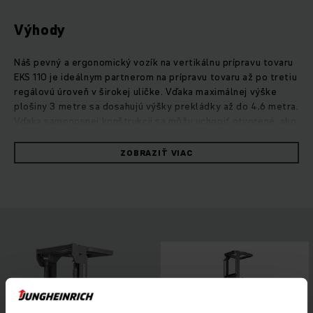
Výhody
Náš pevný a ergonomický vozík na vertikálnu prípravu tovaru
EKS 110 je ideálnym partnerom na prípravu tovaru až po tretiu
regálovú úroveň v širokej uličke. Vďaka maximálnej výške
plošiny 3 metre sa dosahujú výšky prekládky až do 4,6 metra.
Vďaka samonosnej konštrukcii sa môžu uchopiť otvorené, ako
aj zatvorené palety. Energeticky úsporný 3,2 kW pohon
nadchýna vysokými hodnotami zrýchlenia a vysoké kapacity
ZOBRAZIŤ VIAC
batérií umožňujú aj použitie vo viaczmennej prevádzke.
Bezpečná práca je zaistená nízkym nástupom, vyššou
drsnosťou plošiny na státie pre vodiča, ako aj optimálnou
voľnosťou pohybu pri nastupovaní a vystupovaní. Miesto
vodiča je navrhnuté na šetrnú prácu: intuitívne umiestnenie
ovládacích prvkov, 4-palcový displej a tri voliteľné jazdné
programy. Navyše možno tento vozík na prípravu tovaru s
vysokým zdvihom používať flexibilne vďaka rôznym
možnostiam výbavy. Pre vodiča platí: Jednoduchý nástup a
ide sa.