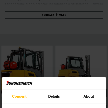
zariadeniami alebo pri práci na rampách a stúpaniach – skvelá
kombinácia pozoruhodného výkonu a maximálnej stability.
Robustné vysokozdvižné vozíky presviedčajú rýchlym
ZOBRAZIŤ VIAC
a spoľahlivým manévrovaním pri maximálnej energetickej
efektívnosti. O to sa stará hydrostatický koncept obsluhy,
ktorý kombinuje vysoký jazdný a zdvihový výkon
s vynikajúcimi jazdnými vlastnosťami. Profitujte z konštantne
vysokého výkonu prekládky, ľahkej údržby a prvotriedneho
jazdného komfortu. 4-palcový displej s piatimi voliteľnými
programami jazdy a asistenčné systémy, ktoré možno
jednoducho pripojiť cez rozhranie, umožňujú flexibilné
prispôsobenie požiadavkám rôznych typov použitia, zatiaľ čo
panoramatická strecha zabezpečuje výborný výhľad z vozíka.
Takto sa zaručí bezpečná a presná práca v každej situácii.
Consent
Details
About