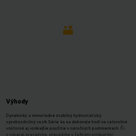
Výhody
Dynamický a mimoriadne stabilný hydrostatický
vysokozdvižný vozík Série 4s sa dokonale hodí na celoročné
vnútorné aj vonkajšie použitie v náročných podmienkach. Či
v cúvacej prevádzke, prevádzke s ťažkými prídavnými