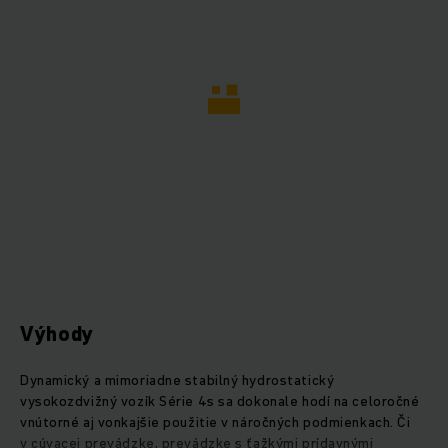
Výhody
Dynamický a mimoriadne stabilný hydrostatický
vysokozdvižný vozík Série 4s sa dokonale hodí na celoročné
vnútorné aj vonkajšie použitie v náročných podmienkach. Či
v cúvacej prevádzke, prevádzke s ťažkými prídavnými