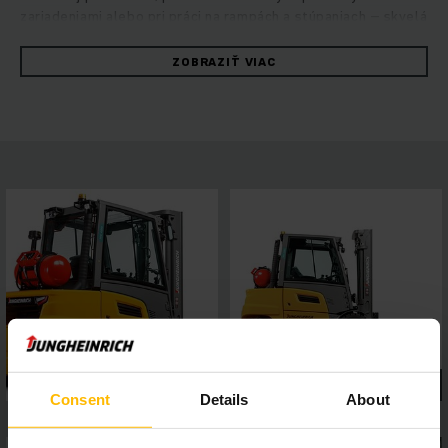
zariadeniami alebo pri práci na rampách a stúpaniach – skvelá
kombinácia pozoruhodného výkonu a maximálnej stability.
Robustné vysokozdvižné vozíky presviedčajú rýchlym
ZOBRAZIŤ VIAC
a spoľahlivým manévrovaním pri maximálnej energetickej
efektívnosti. O to sa stará hydrostatický koncept obsluhy,
ktorý kombinuje vysoký jazdný a zdvihový výkon
s vynikajúcimi jazdnými vlastnosťami. Profitujte z konštantne
vysokého výkonu prekládky, ľahkej údržby a prvotriedneho
jazdného komfortu. 4-palcový displej s piatimi voliteľnými
programami jazdy a asistenčné systémy, ktoré možno
jednoducho pripojiť cez rozhranie, umožňujú flexibilné
prispôsobenie požiadavkám rôznych typov použitia, zatiaľ čo
panoramatická strecha zabezpečuje výborný výhľad z vozíka.
Takto sa zaručí bezpečná a presná práca v každej situácii.
Consent
Details
About