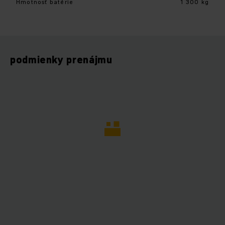
Hmotnosť batérie
1 300 kg
podmienky prenájmu