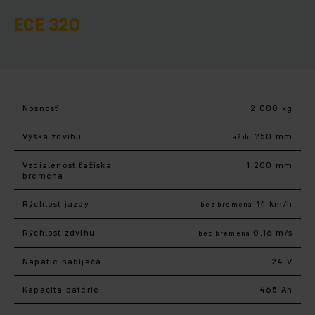
ECE 320
Nosnosť
2 000 kg
Výška zdvihu
750 mm
až do
Vzdialenosť ťažiska
1 200 mm
bremena
Rýchlosť jazdy
14 km/h
bez bremena
Rýchlosť zdvihu
0,16 m/s
bez bremena
Napätie nabíjača
24 V
Kapacita batérie
465 Ah