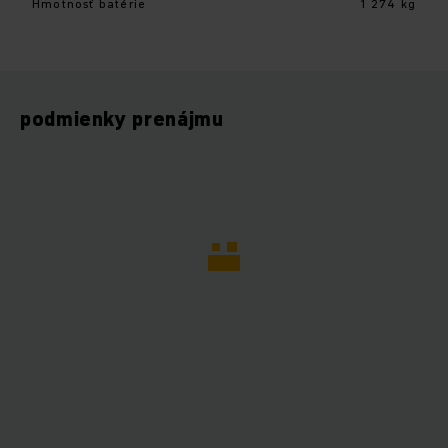
Hmotnosť batérie
1 274 kg
podmienky prenájmu