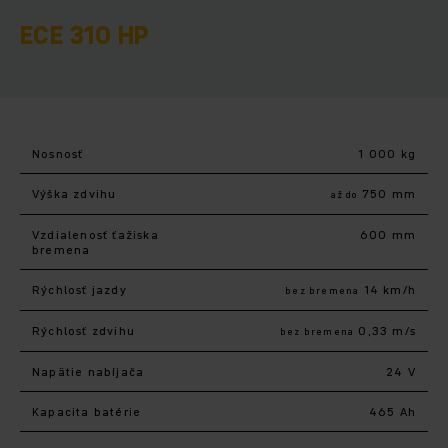
ECE 310 HP
Nosnosť
1 000 kg
Výška zdvihu
750 mm
až do
Vzdialenosť ťažiska
600 mm
bremena
Rýchlosť jazdy
14 km/h
bez bremena
Rýchlosť zdvihu
0,33 m/s
bez bremena
Napätie nabíjača
24 V
Kapacita batérie
465 Ah