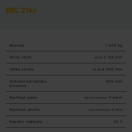
ERC 214z
Nosnosť
1 400 kg
Voľný zdvih
2 125 mm
až do
Výška zdvihu
6 000 mm
až do
Vzdialenosť ťažiska
600 mm
bremena
Rýchlosť jazdy
11 km/h
bez bremena
Rýchlosť zdvihu
0 m/s
bez bremena
Napätie nabíjača
24 V