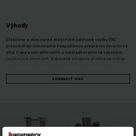
Výhody
Efektívne a všestranné elektrické paletové vozíky ERC
presviedčajú mimoriadne hospodárnou prepravou tovarov na
dlhé trasy a uskladňovaním a vyskladňovaním na vysokých
regálových úrovniach. Vybavené sklopnou plošina na státie
alebo voliteľným zdvihom oporných ramien ich možno
univerzálne využívať na stredne dlhých trasách. Vďaka
zvýšenej svetlej výške už nebudú problémom ani nerovnosti
ZOBRAZIŤ VIAC
podlahy či rampy. Na požiadanie umožňuje prídavný zdvih
oporných ramien dvojúrovňovú prepravu dvoch paliet
súčasne na výrazné zrýchlenie prekládky tovaru. Silný a
mimoriadne presný motor zdvihového mechanizmu umožňuje
citlivé zdvíhanie a spúšťanie tovarov šetrné k materiálu až do
6 metrov. Navyše zabezpečuje štvorkolesový koncept,
voliteľné asistenčné systémy, ako je výstražný systém
preťaženia operationCONTROL alebo predvoľba výšky zdvihu
positionCONTROL, vyššiu mieru bezpečnosti a efektivity pri