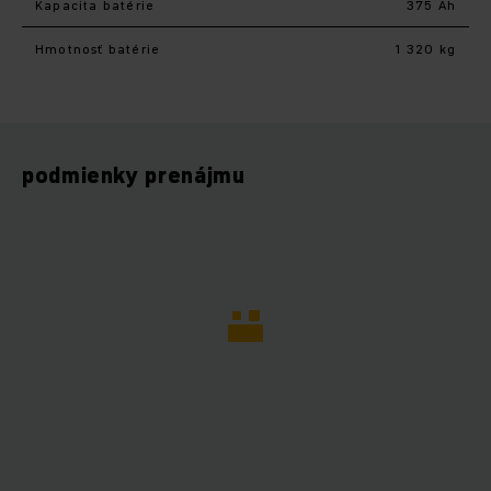
Kapacita batérie
375 Ah
Hmotnosť batérie
1 320 kg
podmienky prenájmu