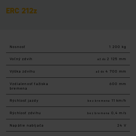
ERC 212z
Nosnosť
1 200 kg
Voľný zdvih
2 125 mm
až do
Výška zdvihu
4 700 mm
až do
Vzdialenosť ťažiska
600 mm
bremena
Rýchlosť jazdy
11 km/h
bez bremena
Rýchlosť zdvihu
0,4 m/s
bez bremena
Napätie nabíjača
24 V