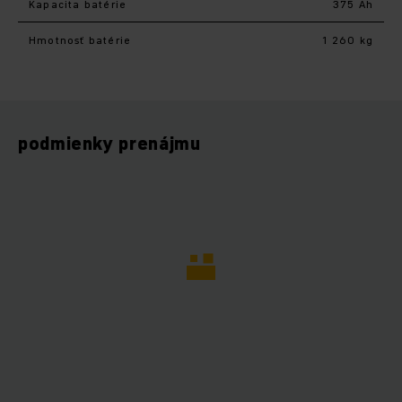
Kapacita batérie
375 Ah
Hmotnosť batérie
1 260 kg
podmienky prenájmu