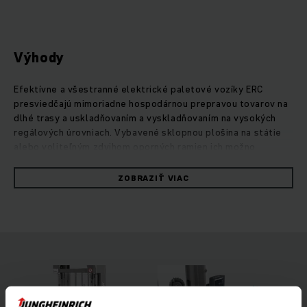
Výhody
Efektívne a všestranné elektrické paletové vozíky ERC
presviedčajú mimoriadne hospodárnou prepravou tovarov na
dlhé trasy a uskladňovaním a vyskladňovaním na vysokých
regálových úrovniach. Vybavené sklopnou plošina na státie
alebo voliteľným zdvihom oporných ramien ich možno
univerzálne využívať na stredne dlhých trasách. Vďaka
zvýšenej svetlej výške už nebudú problémom ani nerovnosti
ZOBRAZIŤ VIAC
podlahy či rampy. Na požiadanie umožňuje prídavný zdvih
oporných ramien dvojúrovňovú prepravu dvoch paliet
súčasne na výrazné zrýchlenie prekládky tovaru. Silný a
mimoriadne presný motor zdvihového mechanizmu umožňuje
citlivé zdvíhanie a spúšťanie tovarov šetrné k materiálu až do
6 metrov. Navyše zabezpečuje štvorkolesový koncept,
voliteľné asistenčné systémy, ako je výstražný systém
preťaženia operationCONTROL alebo predvoľba výšky zdvihu
positionCONTROL, vyššiu mieru bezpečnosti a efektivity pri