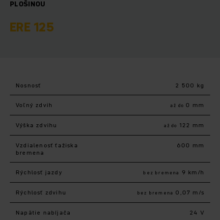
PLOŠINOU
ERE 125
Nosnosť
2 500 kg
Voľný zdvih
0 mm
až do
Výška zdvihu
122 mm
až do
Vzdialenosť ťažiska
600 mm
bremena
Rýchlosť jazdy
9 km/h
bez bremena
Rýchlosť zdvihu
0,07 m/s
bez bremena
Napätie nabíjača
24 V