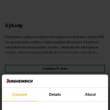
Výhody
Flexibilné a výkonné elektrické ojnicové zdvíhacie vozíky ERE
so spolujazdou vodiča v sebe spájajú obratnosť a komfort
zariadenia so spolujazdou vodiča. Jednoducho nastúpte a
zvýšte výkon svojej prekládky.Pritom sú tieto zariadenia
veľmi univerzálne, pretože vďaka modulárnemu stavebnému
systému sa individuálne prispôsobujú vašim požiadavkám. Od
zvýšenia efektivity cez dodatočnú bezpečnosť až po výbavu
ZOBRAZIŤ VIAC
na použitie v exteriéri môžete v prípade týchto vozíkov
vykonať množstvo modifikácií pre potreby svojho typu
použitia. Štyri plošinové varianty napríklad ponúkajú
ergonomické riešenia pre vaše individuálne požiadavky.
Vozíky ERE dosahujú vysokú rýchlosť a zrýchlenie vďaka
Consent
Details
About
výkonnému konceptu pohonu pre maximálny výkon prekládky
a pri súčasnej úspore energie až 33 percent. Naše trojfázové
motory vám pritom poskytujú vysoký výkon a rýchlu odozvu,