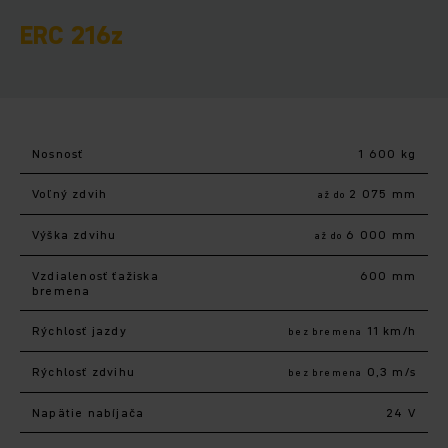
ERC 216z
Nosnosť
1 600 kg
Voľný zdvih
2 075 mm
až do
Výška zdvihu
6 000 mm
až do
Vzdialenosť ťažiska
600 mm
bremena
Rýchlosť jazdy
11 km/h
bez bremena
Rýchlosť zdvihu
0,3 m/s
bez bremena
Napätie nabíjača
24 V