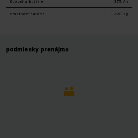
Kapacita batérie
375 Ah
Hmotnosť batérie
1 320 kg
podmienky prenájmu