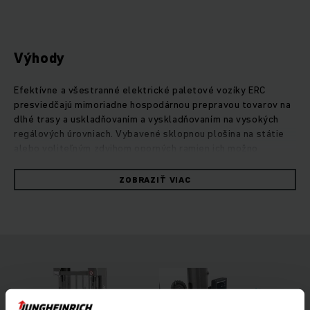
Výhody
Efektívne a všestranné elektrické paletové vozíky ERC
presviedčajú mimoriadne hospodárnou prepravou tovarov na
dlhé trasy a uskladňovaním a vyskladňovaním na vysokých
regálových úrovniach. Vybavené sklopnou plošina na státie
alebo voliteľným zdvihom oporných ramien ich možno
univerzálne využívať na stredne dlhých trasách. Vďaka
zvýšenej svetlej výške už nebudú problémom ani nerovnosti
ZOBRAZIŤ VIAC
podlahy či rampy. Na požiadanie umožňuje prídavný zdvih
oporných ramien dvojúrovňovú prepravu dvoch paliet
súčasne na výrazné zrýchlenie prekládky tovaru. Silný a
mimoriadne presný motor zdvihového mechanizmu umožňuje
citlivé zdvíhanie a spúšťanie tovarov šetrné k materiálu až do
6 metrov. Navyše zabezpečuje štvorkolesový koncept,
voliteľné asistenčné systémy, ako je výstražný systém
preťaženia operationCONTROL alebo predvoľba výšky zdvihu
positionCONTROL, vyššiu mieru bezpečnosti a efektivity pri