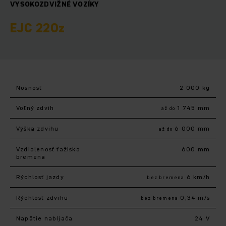
VYSOKOZDVIŽNÉ VOZÍKY
EJC 220z
Nosnosť
2 000 kg
Voľný zdvih
1 745 mm
až do
Výška zdvihu
6 000 mm
až do
Vzdialenosť ťažiska
600 mm
bremena
Rýchlosť jazdy
6 km/h
bez bremena
Rýchlosť zdvihu
0,34 m/s
bez bremena
Napätie nabíjača
24 V