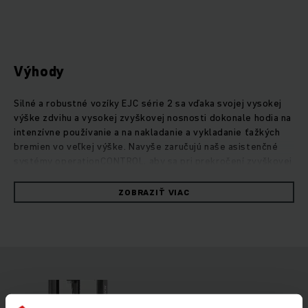
Výhody
Silné a robustné vozíky EJC série 2 sa vďaka svojej vysokej
výške zdvihu a vysokej zvyškovej nosnosti dokonale hodia na
intenzívne používanie a na nakladanie a vykladanie ťažkých
bremien vo veľkej výške. Navyše zaručujú naše asistenčné
systémy operationCONTROL, aby sa pri prekročení zvyškovej
nosnosti vydala výstraha, a predvoľba výšky zdvihu
positionCONTROL zase bezpečnú a efektívnu prekládku
ZOBRAZIŤ VIAC
tovaru. Vďaka dodatočnému zdvihu oporných ramien možno
bez problémov prekonať nerovnosti povrchu, prahy a rampy.
Vozíky EJC 2z dokážu prepravovať aj dve dosky súčasne, čím
sa výrazne zvyšuje prekládka tovaru. Vďaka optimálnemu
súladu riadenia a našich silných trojfázových motorov
nenáročných na údržbu je spotreba energie týchto odolných
vozíkov výrazne nízka. Silným výkonom presviedča aj motor
zdvihového mechanizmu, ktorý je súčasne tichý a umožňuje