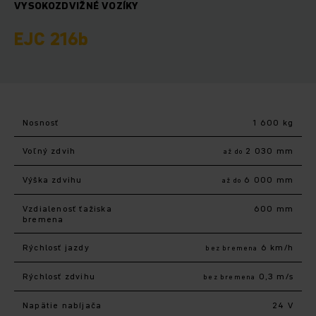
VYSOKOZDVIŽNÉ VOZÍKY
EJC 216b
Nosnosť
1 600 kg
Voľný zdvih
2 030 mm
až do
Výška zdvihu
6 000 mm
až do
Vzdialenosť ťažiska
600 mm
bremena
Rýchlosť jazdy
6 km/h
bez bremena
Rýchlosť zdvihu
0,3 m/s
bez bremena
Napätie nabíjača
24 V