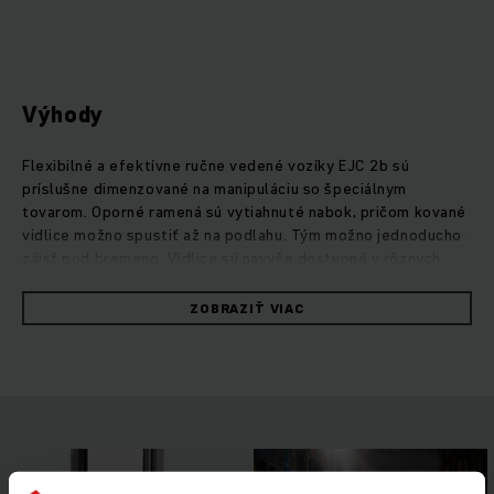
Výhody
Flexibilné a efektívne ručne vedené vozíky EJC 2b sú
príslušne dimenzované na manipuláciu so špeciálnym
tovarom. Oporné ramená sú vytiahnuté nabok, pričom kované
vidlice možno spustiť až na podlahu. Tým možno jednoducho
zájsť pod bremeno. Vidlice sú navyše dostupné v rôznych
variantoch. Navyše zaručujú naše asistenčné systémy
následovné: operationCONTROL, varuje obsluhu pri
ZOBRAZIŤ VIAC
prekročení zvyškovej nosnosti , a positionCONTROL
umožnuje voľbu preddefinovaných výšiek zdvihu pre
bezpečnú a efektívnu prekládku tovaru. Ručne vedené vozíky
sú vybavené silným trojfázovým motorom, ktorý vďaka
rýchlemu zrýchleniu zabezpečuje efektívny priebeh dňa v
sklade. Silným výkonom presviedča aj motor zdvihového
mechanizmu, ktorý je súčasne tichý a v kombinácii s
optimalizovanou hydraulikou umožňuje mimoriadne citlivé a