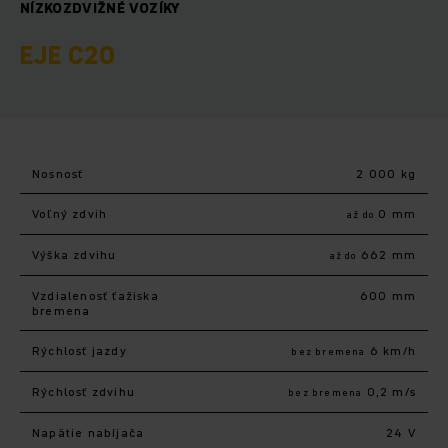
NÍZKOZDVIŽNÉ VOZÍKY
EJE C20
Nosnosť
2 000 kg
Voľný zdvih
0 mm
až do
Výška zdvihu
662 mm
až do
Vzdialenosť ťažiska
600 mm
bremena
Rýchlosť jazdy
6 km/h
bez bremena
Rýchlosť zdvihu
0,2 m/s
bez bremena
Napätie nabíjača
24 V