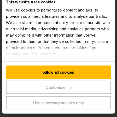
This website uses cookies
bezpečné manévrovanie so vztýčeným ojom v mimoriadne
úzkych priestoroch.
We use cookies to personalise content and ads, to
provide social media features and to analyse our traffic.
We also share information about your use of our site with
our social media, advertising and analytics partners who
may combine it with other information that you’ve
provided to them or that they’ve collected from your use
of their services. You consent to our cookies if you
continue to use our website.
Allow all cookies
Customize
Use necessary cookies only