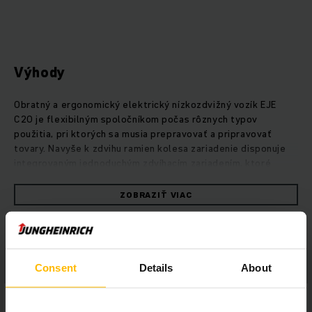
Výhody
Obratný a ergonomický elektrický nízkozdvižný vozík EJE
C20 je flexibilným spoločníkom počas rôznych typov
použitia, pri ktorých sa musia prepravovať a pripravovať
tovary. Navyše k zdvihu ramien kolesa zariadenie disponuje
integrovaným jednoduchým zdvíhacím zariadením, ktoré
tovary dokáže zdvihnúť až do výšky 752 mm. Tovar sa tak
dostane do ergonomickej odberovej výšky, pričom vozíkom
ZOBRAZIŤ VIAC
možno rýchlo a efektívne odoberať polovičné palety. Vďaka
tomu je tento elektrický ojnicový zdvíhací vozík ideálnym
zariadením pre maloobchod. Zvlášť ak sa vyžaduje rýchla a
efektívna preprava tovary, ponúka vozík EJE C20 vysokú
rýchlosť a silné zrýchlenie pri súčasnej nízkej spotrebe. Aj v
Consent
Details
About
prípade vozíkov EJE C20 je bezpečnosť mimoriadne dôležitá.
Nízko uložené oje zabezpečuje potrebnú vzdialenosť medzi
vozíkom a obsluhou. Tlačidlo pomalej jazdy zabezpečuje