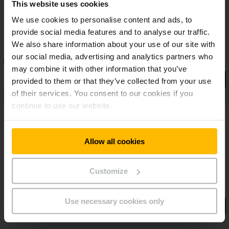
This website uses cookies
vysokozdvižné vozíky EJE 2 mimoriadne nenáročné na údržbu.
Vďaka špeciálnym veľkokapacitným batériám sú okrem toho
We use cookies to personalise content and ads, to
vždy k dispozícii, a to aj počas intenzívneho a dlhodobého
provide social media features and to analyse our traffic.
používania. Na spoľahlivú a efektívnu prekládku tovaru počas
We also share information about your use of our site with
vášho bežného dňa v sklade.
our social media, advertising and analytics partners who
may combine it with other information that you’ve
provided to them or that they’ve collected from your use
of their services. You consent to our cookies if you
continue to use our website.
Allow all cookies
Customize
Use necessary cookies only