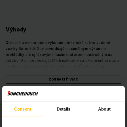
Výhody
Obratné a mimoriadne výkonné elektrické ručne vedené
vozíky Série EJE 2 presviedčajú maximálnym výkonom
prekládky a trojfázovým hnacím motorom nenáročným na
údržbu. O prepravu najťažších nákladov sa okrem iného stará
aj silný motor zdvihového mechanizmu. Či už s našimi
olovenými batériami s dlhou životnosťou alebo inovatívnou
lítiovo-iónovou technológiou, ako aj dokonale zosúladeným
ZOBRAZIŤ VIAC
energetickým manažmentom, vozíky EJE 2 dosahujú aj pri
maximálnom zaťažení bez problémov svoju maximálnu
rýchlosť.Mimoriadne dôležité pri ťažkých bremenách:
bezpečnosť je v prípade vozíkov EJE 2 mimoriadne dôležitá.
Napríklad dostatočnú vzdialenosť medzi vozíkom a obsluhou
Consent
Details
About
zabezpečuje nízko osadené oje.Vďaka svojmu mimoriadne
robustnému oceľovému podvozku, zosilnenej konštrukcii
vidlice a oporným kolesám s nízkou mierou opotrebovania sú