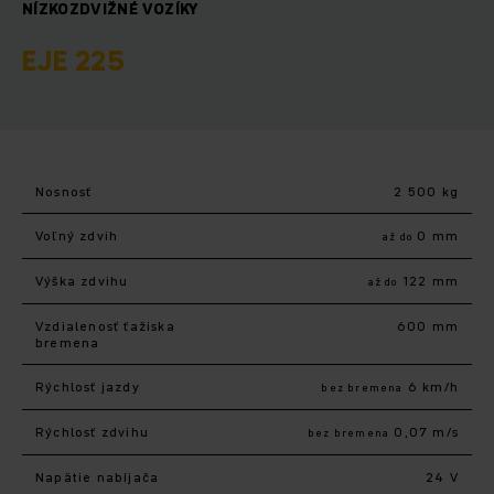
NÍZKOZDVIŽNÉ VOZÍKY
EJE 225
Nosnosť
2 500 kg
Voľný zdvih
0 mm
až do
Výška zdvihu
122 mm
až do
Vzdialenosť ťažiska
600 mm
bremena
Rýchlosť jazdy
6 km/h
bez bremena
Rýchlosť zdvihu
0,07 m/s
bez bremena
Napätie nabíjača
24 V