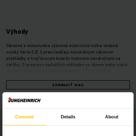
Výhody
Obratné a mimoriadne výkonné elektrické ručne vedené
vozíky Série EJE 2 presviedčajú maximálnym výkonom
prekládky a trojfázovým hnacím motorom nenáročným na
údržbu. O prepravu najťažších nákladov sa okrem iného stará
aj silný motor zdvihového mechanizmu. Či už s našimi
olovenými batériami s dlhou životnosťou alebo inovatívnou
lítiovo-iónovou technológiou, ako aj dokonale zosúladeným
ZOBRAZIŤ VIAC
energetickým manažmentom, vozíky EJE 2 dosahujú aj pri
maximálnom zaťažení bez problémov svoju maximálnu
rýchlosť.Mimoriadne dôležité pri ťažkých bremenách:
bezpečnosť je v prípade vozíkov EJE 2 mimoriadne dôležitá.
Napríklad dostatočnú vzdialenosť medzi vozíkom a obsluhou
Consent
Details
About
zabezpečuje nízko osadené oje.Vďaka svojmu mimoriadne
robustnému oceľovému podvozku, zosilnenej konštrukcii
vidlice a oporným kolesám s nízkou mierou opotrebovania sú