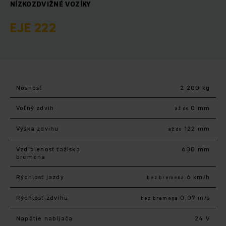
NÍZKOZDVIŽNÉ VOZÍKY
EJE 222
Nosnosť
2 200 kg
Voľný zdvih
0 mm
až do
Výška zdvihu
122 mm
až do
Vzdialenosť ťažiska
600 mm
bremena
Rýchlosť jazdy
6 km/h
bez bremena
Rýchlosť zdvihu
0,07 m/s
bez bremena
Napätie nabíjača
24 V