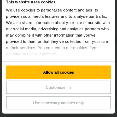
This website uses cookies
vysokozdvižné vozíky EJE 2 mimoriadne nenáročné na údržbu.
Vďaka špeciálnym veľkokapacitným batériám sú okrem toho
We use cookies to personalise content and ads, to
vždy k dispozícii, a to aj počas intenzívneho a dlhodobého
provide social media features and to analyse our traffic.
používania. Na spoľahlivú a efektívnu prekládku tovaru počas
We also share information about your use of our site with
vášho bežného dňa v sklade.
our social media, advertising and analytics partners who
may combine it with other information that you’ve
provided to them or that they’ve collected from your use
of their services. You consent to our cookies if you
continue to use our website.
Allow all cookies
Customize
Use necessary cookies only