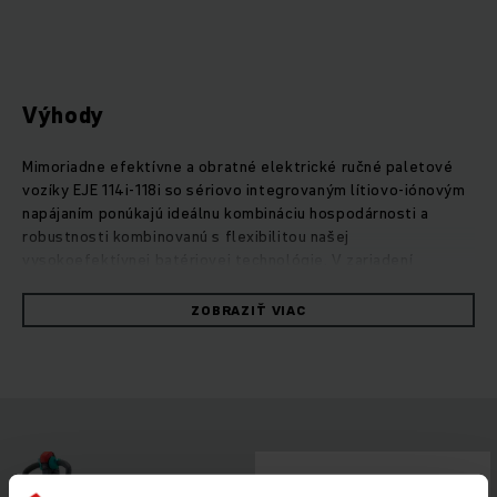
Výhody
Mimoriadne efektívne a obratné elektrické ručné paletové
vozíky EJE 114i-118i so sériovo integrovaným lítiovo-iónovým
napájaním ponúkajú ideálnu kombináciu hospodárnosti a
robustnosti kombinovanú s flexibilitou našej
vysokoefektívnej batériovej technológie. V zariadení
integrovaná lítiovo-iónová batéria umožňuje výrazne
kompaktnejší dizajn a z lítiovo-iónových paletových vozíkov
ZOBRAZIŤ VIAC
robí ešte pohyblivejšie a ľahšie zariadenia. Preto sa ideálne
hodia na použitie v úzkych či hmotnostne citlivých oblastiach,
ako je napr. zdvíhacie čelo, alebo ako zariadenie, ktoré si
jednoducho zoberiete so sebou do nákladného vozidla. V
kombinácii s integrovaným nabíjačom na jednoduché nabíjanie
v ktorejkoľvek 230 V zásuvke ponúka lítiovo-iónová
technológia množstvo výhod: bezúdržbovosť, dlhú životnosť
a možnosť rýchleho nabíjania aj medzinabíjania počas