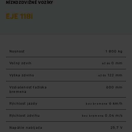
NÍZKOZDVIŽNÉ VOZÍKY
EJE 118i
Nosnosť
1 800 kg
Voľný zdvih
0 mm
až do
Výška zdvihu
122 mm
až do
Vzdialenosť ťažiska
600 mm
bremena
Rýchlosť jazdy
6 km/h
bez bremena
Rýchlosť zdvihu
0,04 m/s
bez bremena
Napätie nabíjača
25,7 V