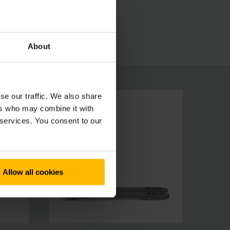
né batérie s dlhou životnosťou pritom trvalo
ojom segmente prémiovým výrobkom.
About
se our traffic. We also share
ers who may combine it with
 services. You consent to our
Allow all cookies