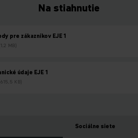
Na stiahnutie
dy pre zákazníkov EJE 1
(1,2 MB)
nické údaje EJE 1
(615,5 KB)
Sociálne siete