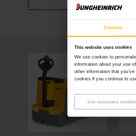
ZOBRAZIŤ VIAC
dostupnej od zariadenia EJE 116, sú vozíky EJE
znižujú prevádzkové náklady.Táto nová generá
Consent
This website uses cookies
We use cookies to personalis
information about your use of
other information that you’ve
cookies if you continue to us
Use necessary cookies