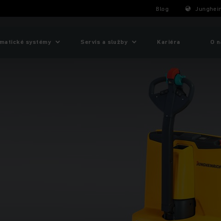
Blog
Junghein
matické systémy
Servis a služby
Kariéra
O n