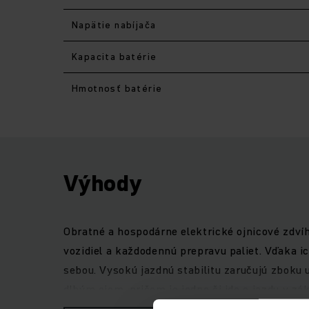
Napätie nabíjača
Kapacita batérie
Hmotnosť batérie
Výhody
Obratné a hospodárne elektrické ojnicové zdví
vozidiel a každodennú prepravu paliet. Vďaka i
sebou. Vysokú jazdnú stabilitu zaručujú zbok
dlhým ojom, pričom je jedno či ide o jazdu v z
konštrukčného radu 1 vám dobre poslúžia pri d