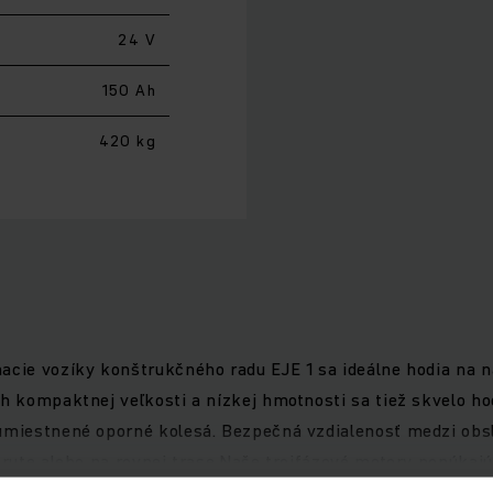
24 V
150 Ah
420 kg
hacie vozíky konštrukčného radu EJE 1 sa ideálne hodia na
ch kompaktnej veľkosti a nízkej hmotnosti sa tiež skvelo ho
u umiestnené oporné kolesá. Bezpečná vzdialenosť medzi o
ákrute alebo na rovnej trase.Naše trojfázové motory ponúkaj
lhých dobách používania s trvalo vysokým výkonom. Vďaka r