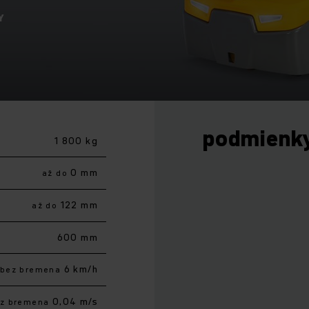
Y
podmienk
1 800 kg
0 mm
až do
122 mm
až do
600 mm
6 km/h
bez bremena
0,04 m/s
z bremena