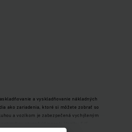
 naskladňovanie a vyskladňovanie nákladných
dia ako zariadenia, ktoré si môžete zobrať so
bsluhou a vozíkom je zabezpečená vychýleným
ú optimálny stupeň účinnosti. Vozíky EJE
ýchlej výmene batérie zboku, voliteľne