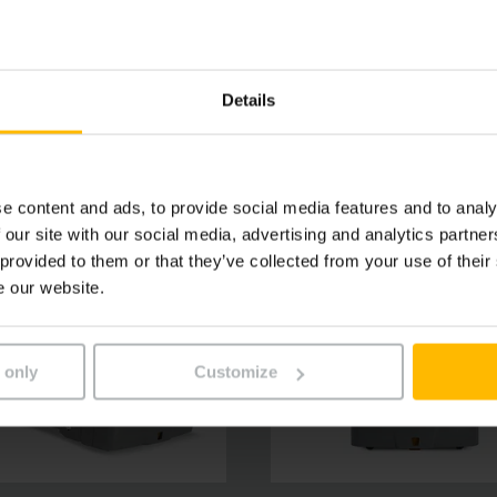
 1 efektívnymi partnermi aj vo viaczmennej prevádzke. Olove
cie osvedčenej klasiky vozíkov Jungheinrich je tak vo sv
Details
e content and ads, to provide social media features and to analy
 our site with our social media, advertising and analytics partn
 provided to them or that they’ve collected from your use of their
e our website.
 only
Customize