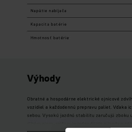
Napätie nabíjača
Kapacita batérie
Hmotnosť batérie
Výhody
Obratné a hospodárne elektrické ojnicové zdví
vozidiel a každodennú prepravu paliet. Vďaka i
sebou. Vysokú jazdnú stabilitu zaručujú zbok
dlhým ojom, pričom je jedno či ide o jazdu v z
konštrukčného radu 1 vám dobre poslúžia pri d