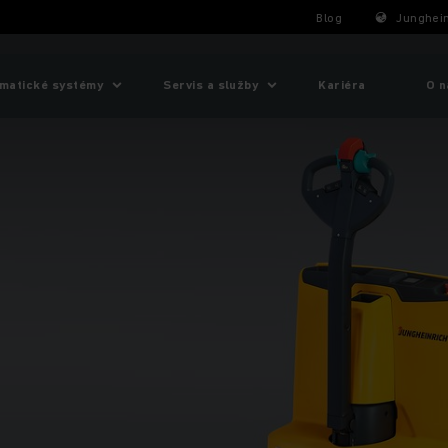
Blog
Junghein
matické systémy
Servis a služby
Kariéra
O n