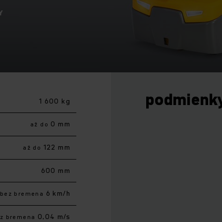
Y
podmienk
1 600 kg
0 mm
až do
122 mm
až do
600 mm
6 km/h
bez bremena
0,04 m/s
z bremena