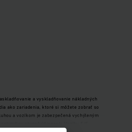
 naskladňovanie a vyskladňovanie nákladných
dia ako zariadenia, ktoré si môžete zobrať so
bsluhou a vozíkom je zabezpečená vychýleným
ú optimálny stupeň účinnosti. Vozíky EJE
ýchlej výmene batérie zboku, voliteľne