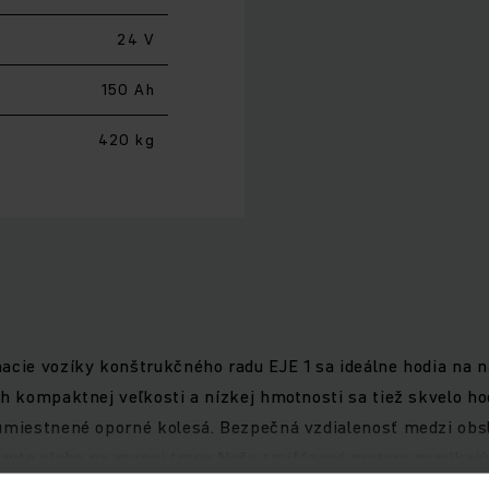
24 V
150 Ah
420 kg
hacie vozíky konštrukčného radu EJE 1 sa ideálne hodia na
ch kompaktnej veľkosti a nízkej hmotnosti sa tiež skvelo ho
u umiestnené oporné kolesá. Bezpečná vzdialenosť medzi o
ákrute alebo na rovnej trase.Naše trojfázové motory ponúkaj
lhých dobách používania s trvalo vysokým výkonom. Vďaka r