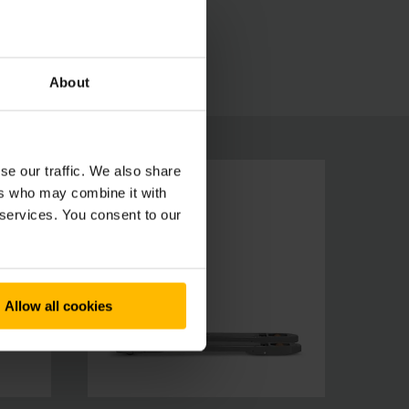
né batérie s dlhou životnosťou pritom trvalo
ojom segmente prémiovým výrobkom.
About
se our traffic. We also share
ers who may combine it with
 services. You consent to our
Allow all cookies