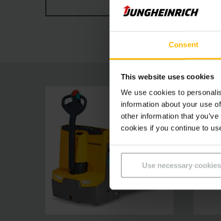
ZOBRAZIŤ VIAC
dostupnej od zariadenia EJE 116, sú vozíky EJE
znižujú prevádzkové náklady.Táto nová generá
Consent
This website uses cookies
We use cookies to personalis
information about your use of
other information that you’ve
cookies if you continue to us
Use necessary cookies