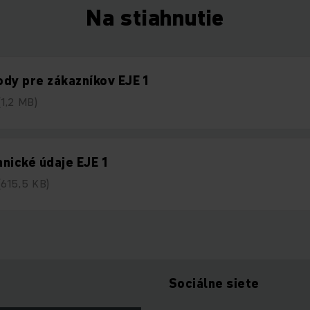
Na stiahnutie
dy pre zákazníkov EJE 1
(1,2 MB)
nické údaje EJE 1
(615,5 KB)
Sociálne siete