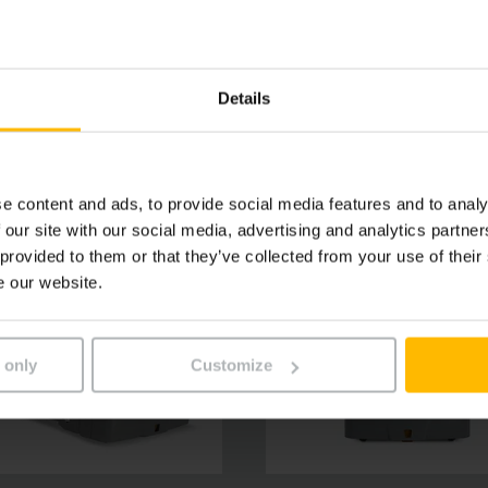
 1 efektívnymi partnermi aj vo viaczmennej prevádzke. Olove
cie osvedčenej klasiky vozíkov Jungheinrich je tak vo sv
Details
e content and ads, to provide social media features and to analy
 our site with our social media, advertising and analytics partn
 provided to them or that they’ve collected from your use of their
e our website.
 only
Customize