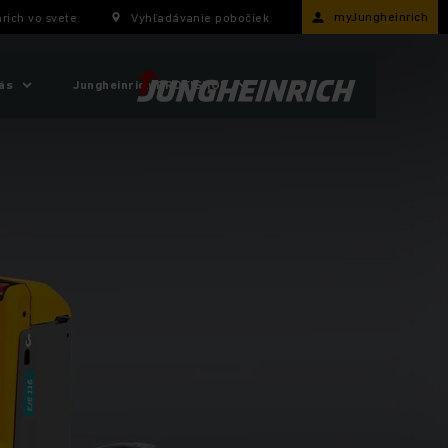
myJungheinrich
rich vo svete
Vyhľadávanie pobočiek
ás
Jungheinrich PROFISHOP