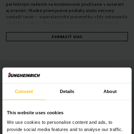
perfektným riešením na kombinované používanie v exteriéri
aj interiéri. Hladké priemyselné podlahy alebo nerovný
vonkajší terén – superelastické pneumatiky vždy zabezpečia
optimálnu trakciu. Všestranný ťahač oslňuje aj pri práci so
špeciálnymi prívesmi alebo pri ťahaní ťažných súprav so
špeciálnymi taxi prívesmi.Dobre viditeľná a ľahko prístupná
ZOBRAZIŤ VIAC
spojka umožňuje efektívnu a šetrnú prácu. Koncentrovaný
výkon sa zabezpečuje úsporným 24 V trojfázovým motorom s
vysokým výkonom, silným zrýchlením a vysokými koncovými
rýchlosťami. O flexibilitu sa stará univerzálna konštrukcia
spojky pre rôzne prívesy.Ľahké nastupovanie a vystupovanie
vďaka plošine na státie vodičovi pomáha pri častých
zastávkach. Pohodlie a bezpečnosť zabezpečuje malá
vzdialenosť nákladu od miesta na státie vodiča, podporné
Consent
Details
About
operadlo, multifunkčný volant jetPILOT, ako aj rôzne
bezpečnostné jazdné systémy.
This website uses cookies
We use cookies to personalise content and ads, to
provide social media features and to analyse our traffic.