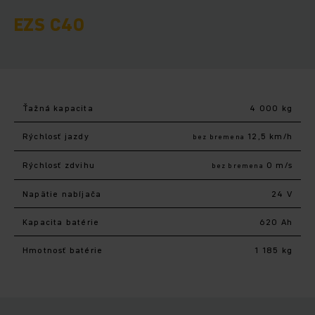
EZS C40
Ťažná kapacita
4 000 kg
Rýchlosť jazdy
12,5 km/h
bez bremena
Rýchlosť zdvihu
0 m/s
bez bremena
Napätie nabíjača
24 V
Kapacita batérie
620 Ah
Hmotnosť batérie
1 185 kg