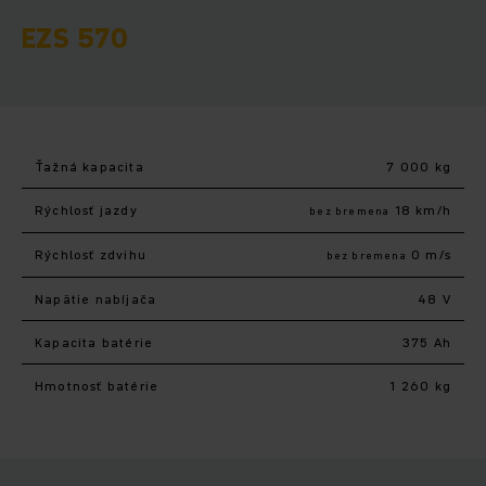
EZS 570
Ťažná kapacita
7 000 kg
Rýchlosť jazdy
18 km/h
bez bremena
Rýchlosť zdvihu
0 m/s
bez bremena
Napätie nabíjača
48 V
Kapacita batérie
375 Ah
Hmotnosť batérie
1 260 kg