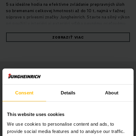
5 sa ideálne hodia na efektívne zvládanie prepravných úloh
so bremenami celkovej hmotnosti až do 10 t, najmä v ťažnej
súprave s prívesmi značky Jungheinrich. Stavte na silný výkon
pri použití v interiéri aj exteriéri vďaka pevnému oceľovému
rámu, ktorý zaručuje dlhú životnosť celého ťahača. Výkonný a
efektívny koncept pohonu podporuje 48 V trojfázový motor
ZOBRAZIŤ VIAC
so silným zrýchlením a vysokými koncovými rýchlosťami.
Spojka, ktorú možno dodať v rôznych vyhotoveniach, je zo
sedadla dobre viditeľná a ľahko dostupná. Plne odpružený
podvozok je šetrný k chrbtu obsluhy aj samotnému vozíku.
Priestranné a pohodlné miesto obsluhy jej ponúka dostatok
priestoru na nohy aj ľahko dostupné ovládacie prvky, akými je
volant, prepínač smeru jazdy a páčka smerových svetiel.
Ľahké nastupovanie pritom umožňuje nízky nástupný
Consent
Details
About
stupienok.
This website uses cookies
We use cookies to personalise content and ads, to
provide social media features and to analyse our traffic.