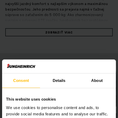
najvyšší jazdný komfort s najlepším výkonom a maximálnou
bezpečnosťou. Jeho prednosti sa prejavia najmä v ťažnej
súprave so zaťažením do 5 000 kg: Ako zharmonizovaný
systém s prívesmi GTE značky Jungheinrich bez problémov
prepravuje väčšie aj stredne ťažké bremená z bodu A do
bodu B. Šetrný a výkonný trojfázový motor presviedča
ZOBRAZIŤ VIAC
vysokým výkonom, nízkou spotrebou a efektívnou
rekuperáciou energie vďaka generátorickému brzdeniu.
Bezpečné jazdenie v zákrute zabezpečujú asistenčné
systémy curveCONTROL, ako aj automatická parkovacia
brzda s ochranou proti neúmyselnému pohybu, ktorá ťahač a
prívesy počas státia zaisťuje. Premyslená ergonómia a
technika umožňujú bezpečnú a hospodárnu prácu.
Nastupovanie a vystupovanie bez námahy, intuitívne a šetrné
Consent
Details
About
jazdenie ako v aute, praktická jednoručná obsluha, LED
osvetlenie a rozmanité individuálne možnosti prispôsobenia
– tak vyzerá optimálne miesto vodiča.
This website uses cookies
We use cookies to personalise content and ads, to
provide social media features and to analyse our traffic.