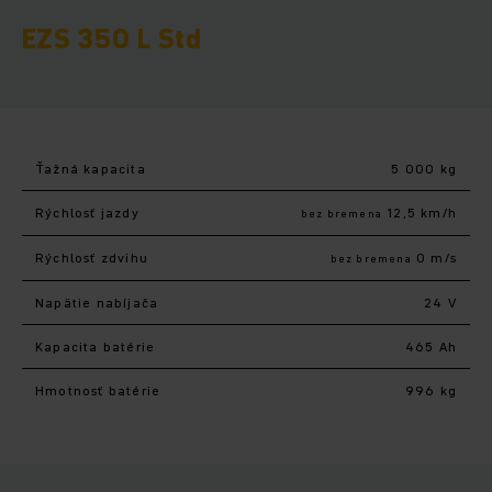
EZS 350 L Std
Ťažná kapacita
5 000 kg
Rýchlosť jazdy
12,5 km/h
bez bremena
Rýchlosť zdvihu
0 m/s
bez bremena
Napätie nabíjača
24 V
Kapacita batérie
465 Ah
Hmotnosť batérie
996 kg