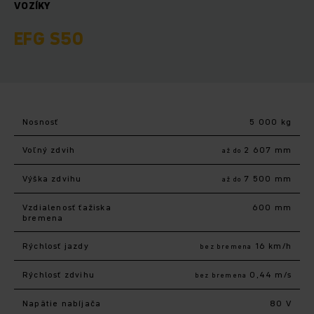
VOZÍKY
EFG S50
Nosnosť
5 000 kg
Voľný zdvih
2 607 mm
až do
Výška zdvihu
7 500 mm
až do
Vzdialenosť ťažiska
600 mm
bremena
Rýchlosť jazdy
16 km/h
bez bremena
Rýchlosť zdvihu
0,44 m/s
bez bremena
Napätie nabíjača
80 V