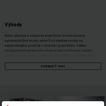
Výhody
Naše výkonné a robustné elektrické štvorkolesové
vysokozdvižné vozíky série 5 sú ideálne vozíky na
najnáročnejšie použitie v interiéri aj exteriéri. Vďaka
inteligentným prídavným možnostiam možno pre takmer
každý prepravovaný tovar zostaviť individuálnu konštrukciu.
S naším technologickým konceptom PureEnergy vybavujú
výkonné vysokozdvižné vozíky tieto úlohy vždy s optimálnou
ZOBRAZIŤ VIAC
energetickou účinnosťou a nákladovou efektivitou. Merania
osaďte podľa cyklu VDI: pri maximálnom výkone prekládky
spotrebúvajú až o 20 % menej energie ako porovnateľné
konkurenčné modely. Kompaktné zdvíhacie zariadenie s
rozšíreným zorným poľom a inteligentnými ovládacími
prvkami, ktoré sa individuálne prispôsobia každému profilu
obsluhy a typu použitia, umožňujú podávanie plného výkonu
pri každej jazde. Rôzne asistenčné systémy a možnosti