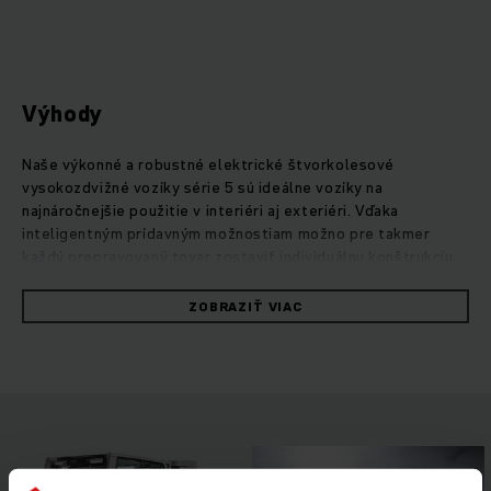
Výhody
Naše výkonné a robustné elektrické štvorkolesové
vysokozdvižné vozíky série 5 sú ideálne vozíky na
najnáročnejšie použitie v interiéri aj exteriéri. Vďaka
inteligentným prídavným možnostiam možno pre takmer
každý prepravovaný tovar zostaviť individuálnu konštrukciu.
S naším technologickým konceptom PureEnergy vybavujú
výkonné vysokozdvižné vozíky tieto úlohy vždy s optimálnou
ZOBRAZIŤ VIAC
energetickou účinnosťou a nákladovou efektivitou. Merania
osaďte podľa cyklu VDI: pri maximálnom výkone prekládky
spotrebúvajú až o 20 % menej energie ako porovnateľné
konkurenčné modely. Kompaktné zdvíhacie zariadenie s
rozšíreným zorným poľom a inteligentnými ovládacími
prvkami, ktoré sa individuálne prispôsobia každému profilu
obsluhy a typu použitia, umožňujú podávanie plného výkonu
pri každej jazde. Rôzne asistenčné systémy a možnosti