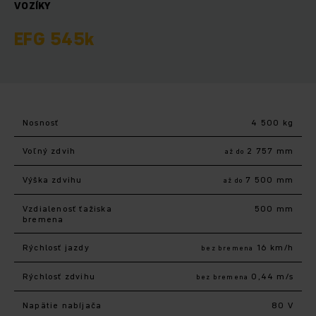
VOZÍKY
EFG 545k
Nosnosť
4 500 kg
Voľný zdvih
2 757 mm
až do
Výška zdvihu
7 500 mm
až do
Vzdialenosť ťažiska
500 mm
bremena
Rýchlosť jazdy
16 km/h
bez bremena
Rýchlosť zdvihu
0,44 m/s
bez bremena
Napätie nabíjača
80 V