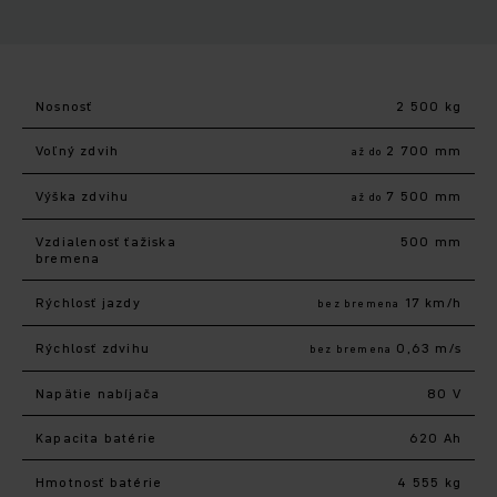
Nosnosť
2 500 kg
Voľný zdvih
2 700 mm
až do
Výška zdvihu
7 500 mm
až do
Vzdialenosť ťažiska
500 mm
bremena
Rýchlosť jazdy
17 km/h
bez bremena
Rýchlosť zdvihu
0,63 m/s
bez bremena
Napätie nabíjača
80 V
Kapacita batérie
620 Ah
Hmotnosť batérie
4 555 kg