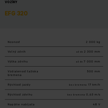
VOZÍKY
EFG 320
Nosnosť
2 000 kg
Voľný zdvih
2 300 mm
až do
Výška zdvihu
7 000 mm
až do
Vzdialenosť ťažiska
500 mm
bremena
Rýchlosť jazdy
17 km/h
bez bremena
Rýchlosť zdvihu
0,63 m/s
bez bremena
Napätie nabíjača
48 V