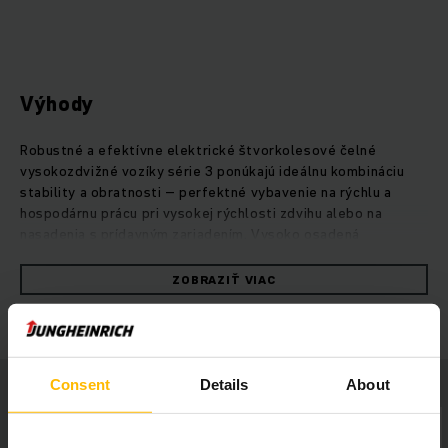
Výhody
Robustné a efektívne elektrické štvorkolesové čelné
vysokozdvižné vozíky série 3 ponúkajú ideálnu kombináciu
stability a obratnosti – perfektné vybavenie na rýchlu a
hospodárnu prácu pri vysokej rýchlosti zdvihu alebo na
nasadenia s prídavným zariadením. Vysoko osadená
kyvadlová náprava zabezpečuje optimálnu distribúciu
hmotnosti, čím sa dosahuje maximálna stabilita a bezpečnosť
ZOBRAZIŤ VIAC
jazdy, a to aj na nerovných povrchoch. Okrem výkonnej
hydrauliky zaručia bezúdržbové lítiovo-iónové batérie s
rýchlymi medzinabíjaniami vždy plné nasadenie vášho vozíka
pri maximálnom výkone. Vďaka kompaktnému zdvíhaciemu
zariadeniu si obsluha vychutná vynikajúci výhľad na bremeno,
Consent
Details
About
zatiaľ čo úzky stĺpik riadenia poskytuje veľkorysejší priestor
na nohy a plnofarebný displej s vysokým rozlíšením umožňuje
pohodlnú a neúnavnú prácu.