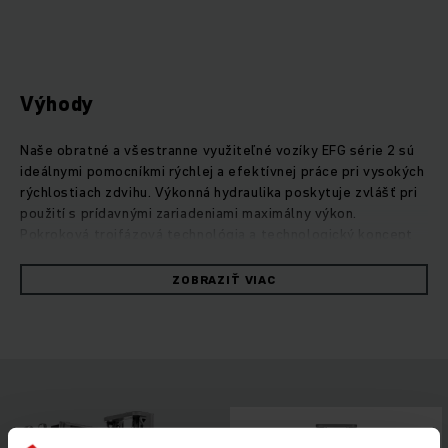
Výhody
Naše obratné a všestranne využiteľné vozíky EFG série 2 sú
ideálnymi pomocníkmi rýchlej a efektívnej práce pri vysokých
rýchlostiach zdvihu. Výkonná hydraulika poskytuje zvlášť pri
použití s prídavnými zariadeniami maximálny výkon.
Pokroková trojfázová technológia a technologický koncept
PureEnergy neustále zabezpečujú optimálny stupeň
účinnosti. Tak dosiahnete maximálny výkon prekládky pri
ZOBRAZIŤ VIAC
minimálnej spotrebe. Vďaka premyslenej ergonómii,
intuitívnej ovládateľnosti a maximálnej viditeľnosti do
všetkých strán cez kompaktné zdvíhacie zariadenie môžete
výkon svojho EFG využiť pri každom nasadení na maximum.
Vozík zaujme aj v otázke energetickej účinnosti: s lítiovo-
iónovými batériami budete vďaka rýchlym medzinabíjaniam a
bezúdržbovosti vždy profitovať z plnej sily svojho
trojkolesového čelného vysokozdvižného vozíka.