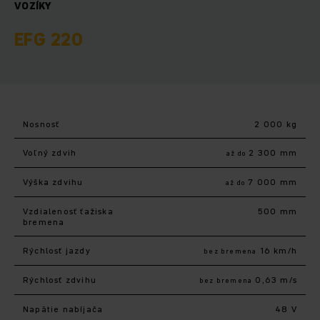
VOZÍKY
EFG 220
Nosnosť
2 000 kg
Voľný zdvih
2 300 mm
až do
Výška zdvihu
7 000 mm
až do
Vzdialenosť ťažiska
500 mm
bremena
Rýchlosť jazdy
16 km/h
bez bremena
Rýchlosť zdvihu
0,63 m/s
bez bremena
Napätie nabíjača
48 V