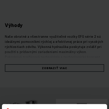
Výhody
Naše obratné a všestranne využiteľné vozíky EFG série 2 sú
ideálnymi pomocníkmi rýchlej a efektívnej práce pri vysokých
rýchlostiach zdvihu. Výkonná hydraulika poskytuje zvlášť pri
použití s prídavnými zariadeniami maximálny výkon.
Pokroková trojfázová technológia a technologický koncept
PureEnergy neustále zabezpečujú optimálny stupeň
účinnosti. Tak dosiahnete maximálny výkon prekládky pri
ZOBRAZIŤ VIAC
minimálnej spotrebe. Vďaka premyslenej ergonómii,
intuitívnej ovládateľnosti a maximálnej viditeľnosti do
všetkých strán cez kompaktné zdvíhacie zariadenie môžete
výkon svojho EFG využiť pri každom nasadení na maximum.
Vozík zaujme aj v otázke energetickej účinnosti: s lítiovo-
iónovými batériami budete vďaka rýchlym medzinabíjaniam a
bezúdržbovosti vždy profitovať z plnej sily svojho
trojkolesového čelného vysokozdvižného vozíka.