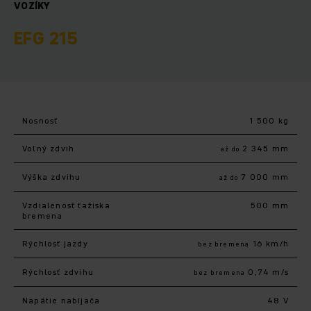
VOZÍKY
EFG 215
Nosnosť
1 500 kg
Voľný zdvih
2 345 mm
až do
Výška zdvihu
7 000 mm
až do
Vzdialenosť ťažiska
500 mm
bremena
Rýchlosť jazdy
16 km/h
bez bremena
Rýchlosť zdvihu
0,74 m/s
bez bremena
Napätie nabíjača
48 V