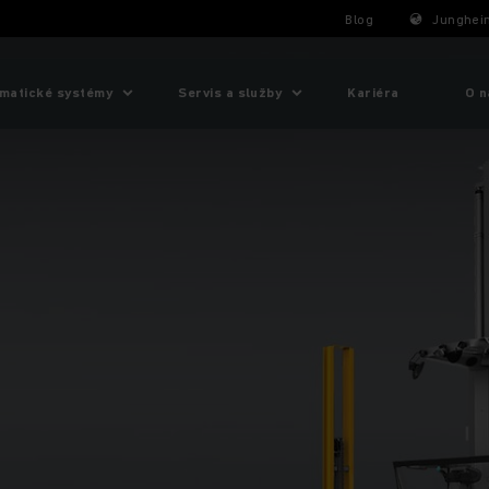
Blog
Junghein
matické systémy
Servis a služby
Kariéra
O n