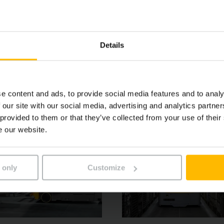
a maximálnu mieru bezpečnosti.Práca v sede alebo v stoji: 
eľkými odkladacími plochami a rôznymi možnosťami výbavy 
Details
e content and ads, to provide social media features and to analy
 our site with our social media, advertising and analytics partn
 provided to them or that they’ve collected from your use of their
e our website.
 only
Customize