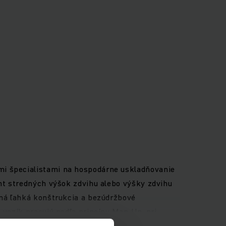
mi špecialistami na hospodárne uskladňovanie
ent stredných výšok zdvihu alebo výšky zdvihu
tná ľahká konštrukcia a bezúdržbové
 vozík pracujú podľa princípu Man-Up, pri
D pozemné riadenie a inteligentné asistenčné