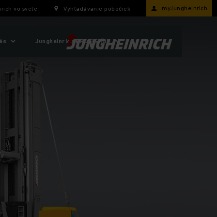
myJungheinrich
rich vo svete
Vyhľadávanie pobočiek
ás
Jungheinrich PROFISHOP