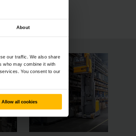
Priestranné miesto vodiča presviedča svojím
na individuálne prispôsobenie vašim
About
se our traffic. We also share
ers who may combine it with
 services. You consent to our
Allow all cookies