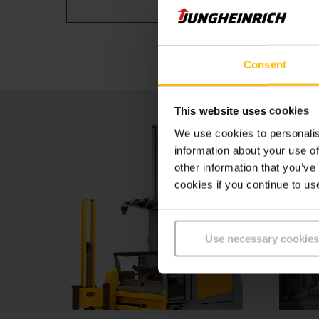
ZOBRAZIŤ VIAC
systémy zaručujú optimálne jazdné vlastnosti 
elektricky nastaviteľným ovládacím pultom, v
skladovým procesom.
Consent
This website uses cookies
We use cookies to personalis
information about your use of
other information that you’ve
cookies if you continue to us
Use necessary cookies