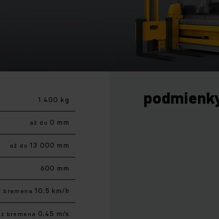
podmienk
1 400 kg
0 mm
až do
13 000 mm
až do
600 mm
10,5 km/h
z bremena
0,45 m/s
ez bremena