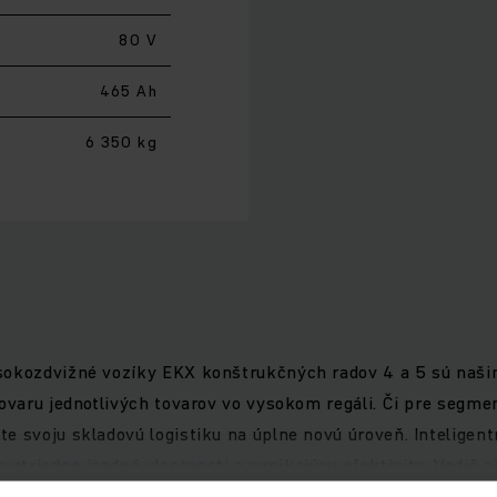
80 V
465 Ah
6 350 kg
ysokozdvižné vozíky EKX konštrukčných radov 4 a 5 sú naši
tovaru jednotlivých tovarov vo vysokom regáli. Či pre segm
e svoju skladovú logistiku na úplne novú úroveň. Inteligen
triedne jazdné vlastnosti a vynikajúcu efektivitu. Vodič aj
ca vždy v rovnakej výške. Patentované tlmenie vibrácií, RFI