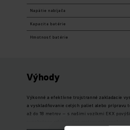
Napätie nabíjača
Kapacita batérie
Hmotnosť batérie
Výhody
Výkonné a efektívne trojstranné zakladacie v
a vyskladňovanie celých paliet alebo prípravu 
až do 18 metrov – s našimi vozíkmi EKX povýšit
synchrónne reluktančné motory zabezpečujú prvo
ktorom sú plošina na státie pre vodiča aj vidli