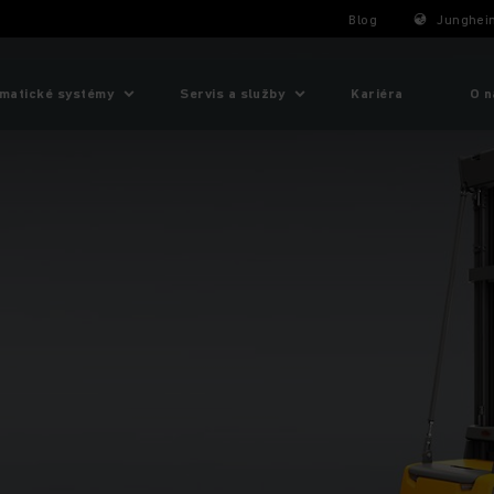
Blog
Junghein
matické systémy
Servis a služby
Kariéra
O n