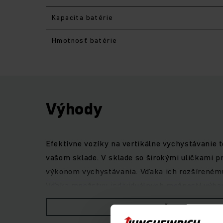
Kapacita batérie
Hmotnosť batérie
Výhody
Efektívne vozíky na vertikálne vychystávanie 
vašom sklade. V sklade so širokými uličkami p
výkonom vychystávania. Vďaka ich rozšírenému 
Vďaka množstvu individuálnych možností výbavy
obsluhy, ako aj výhľadu z vozíka, umožňujú mi
ZOBRAZIŤ VIAC
kyselinových batérií: Naše nové vozíky na vert