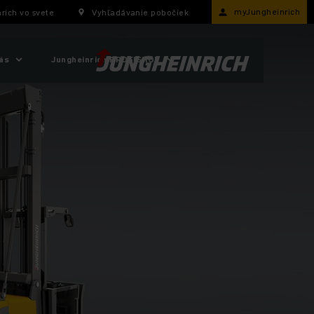
myJungheinrich
rich vo svete
Vyhľadávanie pobočiek
ás
Jungheinrich PROFISHOP