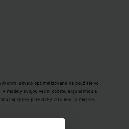
výkonmi skvelo optimalizované na použitie vo
4 V modely svojou veľmi dobrou ergonómiou a
nuť aj výšky prekládky viac ako 10 metrov.
 použiteľné a vďaka optimalizovanému konceptu
vou výdržou alebo pomocou oloveno-
ptimálne vychystávacie výkony a presvedčivú