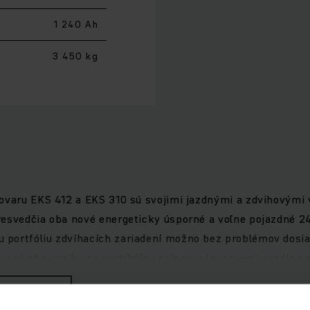
1 240 Ah
3 450 kg
tovaru EKS 412 a EKS 310 sú svojimi jazdnými a zdvihovými 
resvedčia oba nové energeticky úsporné a voľne pojazdné 2
portfóliu zdvíhacích zariadení možno bez problémov dosiah
 sú oba vozíky na vertikálnu prípravu tovaru univerzálne
moriadne ergonomickú prácu. Či už s výkonnou lítiovo-ióno
ikálnu prípravu tovaru EKS 412 a EKS 310 v sebe spájajú o