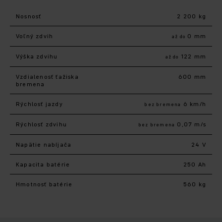
Nosnosť
2 200 kg
Voľný zdvih
0 mm
až do
Výška zdvihu
122 mm
až do
Vzdialenosť ťažiska
600 mm
bremena
Rýchlosť jazdy
6 km/h
bez bremena
Rýchlosť zdvihu
0,07 m/s
bez bremena
Napätie nabíjača
24 V
Kapacita batérie
250 Ah
Hmotnosť batérie
560 kg