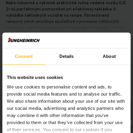
Naše robustné a výkonné elektrické ručne vedené vozíky EJE
2r sú perfektnými pomocníkmi pri efektívnej nakládke či
vykládke nákladných vozidiel na rampe. Patentovaný
rampový zdvih umožňuje spoľahlivé vyrovnanie výškových
rozdielov, ako aj bezproblémovú nakládku a vykládku prvého
radu paliet v nákladnom vozidle. Silný trojfázový motor s
vysokým stupňom účinnosti nadchýna pôsobivým výkonom,
ZOBRAZIŤ VIAC
zatiaľ čo najmodernejšia riadiaca elektronika a oje, ktoré je
perfektne prispôsobené obsluhe, zabezpečujú bezpečnú a
Consent
Details
About
intuitívnu prácu. O maximálne zabezpečenie proti výpadkom
sa stará stabilný podvozok, zosilnené vidlice a bezdotyková
senzorika v oji. V otázke dlhej životnosti presviedčajú
vysokozdvižné vozíky EJE svojimi vysokovýkonnými batériami
This website uses cookies
určenými na intenzívne používanie, nízkymi nárokmi na údržbu
We use cookies to personalise content and ads, to
či nízkou mierou opotrebovania.
provide social media features and to analyse our traffic.
We also share information about your use of our site with
our social media, advertising and analytics partners who
may combine it with other information that you’ve
provided to them or that they’ve collected from your use
of their services. You consent to our cookies if you