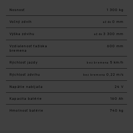
Nosnosť
1 300 kg
Voľný zdvih
0 mm
až do
Výška zdvihu
3 300 mm
až do
Vzdialenosť ťažiska
600 mm
bremena
Rýchlosť jazdy
5 km/h
bez bremena
Rýchlosť zdvihu
0,22 m/s
bez bremena
Napätie nabíjača
24 V
Kapacita batérie
160 Ah
Hmotnosť batérie
740 kg