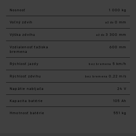
Nosnosť
1 000 kg
Voľný zdvih
0 mm
až do
Výška zdvihu
3 300 mm
až do
Vzdialenosť ťažiska
600 mm
bremena
Rýchlosť jazdy
5 km/h
bez bremena
Rýchlosť zdvihu
0,22 m/s
bez bremena
Napätie nabíjača
24 V
Kapacita batérie
105 Ah
Hmotnosť batérie
551 kg