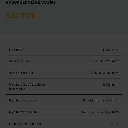
VYSOKOZDVIŽNÉ VOZÍKY
EJC 212b
Nosnosť
1 200 kg
Voľný zdvih
1 775 mm
až do
Výška zdvihu
6 000 mm
až do
Vzdialenosť ťažiska
600 mm
bremena
Rýchlosť jazdy
6 km/h
bez bremena
Rýchlosť zdvihu
0,4 m/s
bez bremena
Napätie nabíjača
24 V