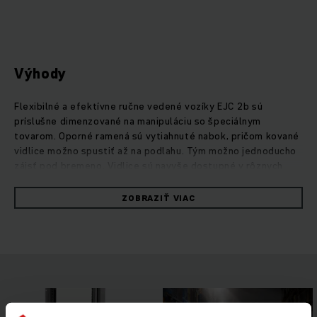
Výhody
Flexibilné a efektívne ručne vedené vozíky EJC 2b sú
príslušne dimenzované na manipuláciu so špeciálnym
tovarom. Oporné ramená sú vytiahnuté nabok, pričom kované
vidlice možno spustiť až na podlahu. Tým možno jednoducho
zájsť pod bremeno. Vidlice sú navyše dostupné v rôznych
variantoch. Navyše zaručujú naše asistenčné systémy
následovné: operationCONTROL, varuje obsluhu pri
ZOBRAZIŤ VIAC
prekročení zvyškovej nosnosti , a positionCONTROL
umožnuje voľbu preddefinovaných výšiek zdvihu pre
bezpečnú a efektívnu prekládku tovaru. Ručne vedené vozíky
sú vybavené silným trojfázovým motorom, ktorý vďaka
rýchlemu zrýchleniu zabezpečuje efektívny priebeh dňa v
sklade. Silným výkonom presviedča aj motor zdvihového
mechanizmu, ktorý je súčasne tichý a v kombinácii s
optimalizovanou hydraulikou umožňuje mimoriadne citlivé a