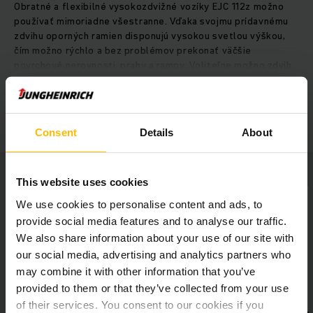
Obratné a flexibilné vysokozdvižné vozíky EJC 112z možno
používať mimoriadne všestranne. Vďaka svojmu prídavnému
zdvihu oporných ramien disponujú vysokou svetlou výškou,
čím možno rýchlo a bez problémov prekonať väčšie
povrchové nerovnosti, prahy a rampy. Voliteľne možno zdvih
oporných ramien používať aj na dvojúrovňovú prepravu dvoch
paliet súčasne. Oporné rameno a teleskopický zdvih pritom
ZOBRAZIŤ VIAC
pracujú nezávisle od seba. A aj v stiesnených priestoroch
zostávajú vozíky EJC 112z vďaka svojmu kompaktnému dizajnu
Consent
Details
About
obratné. Proporčná hydraulika pritom zabezpečuje, aby bolo
možné citlivo a presne uskladňovať a vyskladňovať aj ťažké
náklady. To šetrí bremeno, vozík aj vašu skladovú
infraštruktúru. Výkonná trojfázová technológia je napájaná
This website uses cookies
batériami s dlhou životnosťou, ktoré možno rýchlo a
We use cookies to personalise content and ads, to
jednoducho nabiť pomocou integrovaného nabíjača.
provide social media features and to analyse our traffic.
We also share information about your use of our site with
our social media, advertising and analytics partners who
may combine it with other information that you’ve
provided to them or that they’ve collected from your use
of their services. You consent to our cookies if you