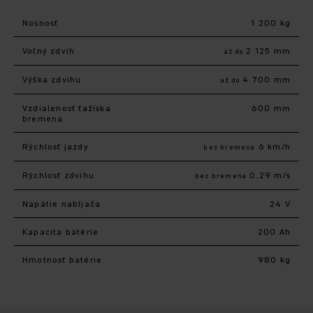
Nosnosť
1 200 kg
Voľný zdvih
2 125 mm
až do
Výška zdvihu
4 700 mm
až do
Vzdialenosť ťažiska
600 mm
bremena
Rýchlosť jazdy
6 km/h
bez bremena
Rýchlosť zdvihu
0,29 m/s
bez bremena
Napätie nabíjača
24 V
Kapacita batérie
200 Ah
Hmotnosť batérie
980 kg