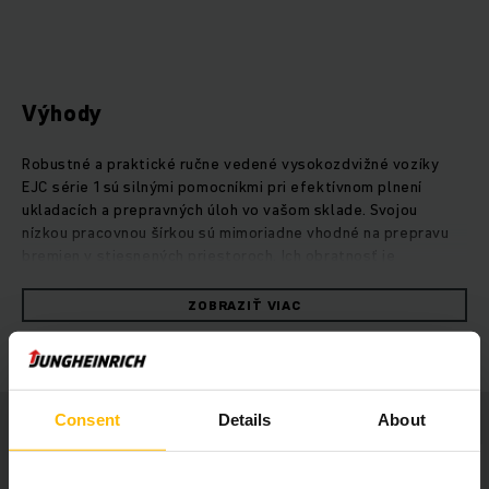
Výhody
Robustné a praktické ručne vedené vysokozdvižné vozíky
EJC série 1 sú silnými pomocníkmi pri efektívnom plnení
ukladacích a prepravných úloh vo vašom sklade. Svojou
nízkou pracovnou šírkou sú mimoriadne vhodné na prepravu
bremien v stiesnených priestoroch. Ich obratnosť je
podporovaná aj funkciou pomalej jazdy, ktorá umožňuje
bezpečné manévrovanie so vztýčeným ojom. Multifunkčné
ZOBRAZIŤ VIAC
oje je intuitívne a ovládateľné obojručne, pričom obsluhe
umožňuje plne sa sústrediť na svoje pracovné úlohy. To
prispieva k väčšej bezpečnosti vo vašom sklade. Na
flexibilné použitie možno vozíky EJC série 1 voliteľne vybaviť
integrovaným nabíjačom, ktorý batérie s dlhou životnosťou
Consent
Details
About
nabije jednoducho a kedykoľvek v bežnej 230 V elektrickej
zásuvke.