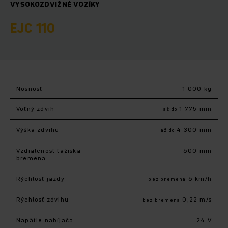
VYSOKOZDVIŽNÉ VOZÍKY
EJC 110
Nosnosť
1 000 kg
Voľný zdvih
1 775 mm
až do
Výška zdvihu
4 300 mm
až do
Vzdialenosť ťažiska
600 mm
bremena
Rýchlosť jazdy
6 km/h
bez bremena
Rýchlosť zdvihu
0,22 m/s
bez bremena
Napätie nabíjača
24 V