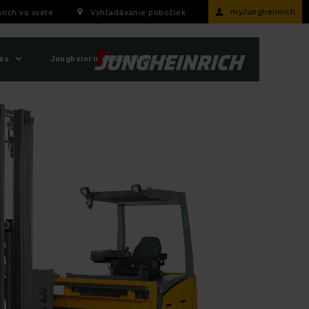
myJungheinrich
rich vo svete
Vyhľadávanie pobočiek
ás
Jungheinrich PROFISHOP