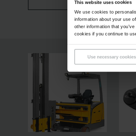
This website uses cookies
ZOBRAZIŤ VIAC
prekládky pri nízkej spotrebe.Skladová navigáci
We use cookies to personalis
konceptu obsluhy pomocou veľkého displeja, pr
information about your use of
prvkov.
other information that you’ve
cookies if you continue to us
Use necessary cookies