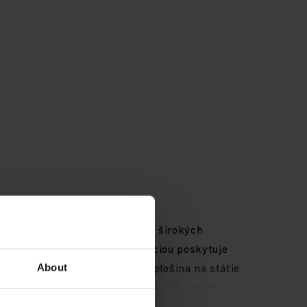
binované použitie v úzkych či širokých
miestnenou zdvíhacou konštrukciou poskytuje
lica pohybuje smerom nahor a plošina na státie
About
ntegrovaný systém ochrany osôb alebo RFID
ou technikou 48 V zaručuje maximálny výkon