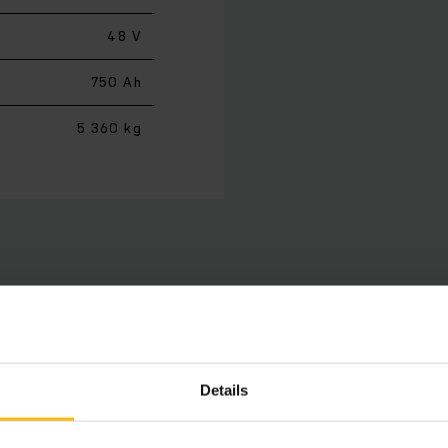
48 V
750 Ah
5 360 kg
vozíky konštrukčného radu 4 sú našimi špecialistami na kom
 koncepcia vozíka s čelným umiestnením sedadla a bočne u
 dráhu. Pracuje podľa princípu Man-Down, pri ktorom sa vid
Details
zabezpečujú sériové a voliteľné možnosti výbavy, ako je i
ofily. Efektívny manažment energií s pokrokovou trojfázov