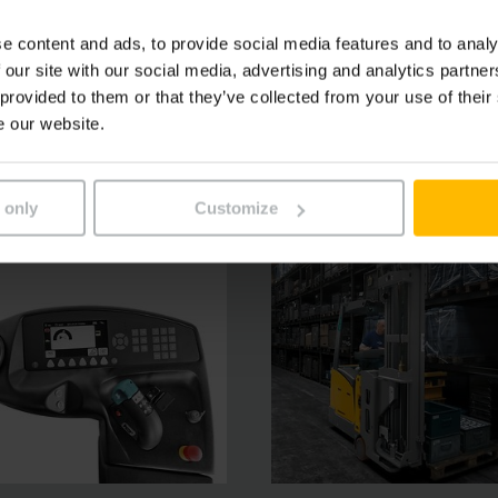
a uľahčuje prácu a umožňuje na milimeter presné a citlivé p
e content and ads, to provide social media features and to analy
estaviteľného ovládacieho pultu, priestranných odkladacíc
 our site with our social media, advertising and analytics partn
 provided to them or that they’ve collected from your use of their
e our website.
 only
Customize