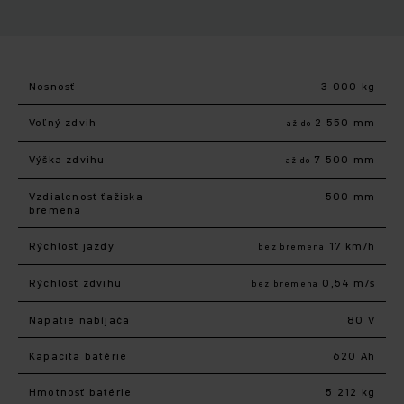
Nosnosť
3 000 kg
Voľný zdvih
2 550 mm
až do
Výška zdvihu
7 500 mm
až do
Vzdialenosť ťažiska
500 mm
bremena
Rýchlosť jazdy
17 km/h
bez bremena
Rýchlosť zdvihu
0,54 m/s
bez bremena
Napätie nabíjača
80 V
Kapacita batérie
620 Ah
Hmotnosť batérie
5 212 kg