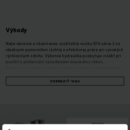
Výhody
Naše obratné a všestranne využiteľné vozíky EFG série 2 sú
ideálnymi pomocníkmi rýchlej a efektívnej práce pri vysokých
rýchlostiach zdvihu. Výkonná hydraulika poskytuje zvlášť pri
použití s prídavnými zariadeniami maximálny výkon.
Pokroková trojfázová technológia a technologický koncept
PureEnergy neustále zabezpečujú optimálny stupeň
účinnosti. Tak dosiahnete maximálny výkon prekládky pri
ZOBRAZIŤ VIAC
minimálnej spotrebe. Vďaka premyslenej ergonómii,
intuitívnej ovládateľnosti a maximálnej viditeľnosti do
všetkých strán cez kompaktné zdvíhacie zariadenie môžete
výkon svojho EFG využiť pri každom nasadení na maximum.
Vozík zaujme aj v otázke energetickej účinnosti: s lítiovo-
iónovými batériami budete vďaka rýchlym medzinabíjaniam a
bezúdržbovosti vždy profitovať z plnej sily svojho
trojkolesového čelného vysokozdvižného vozíka.