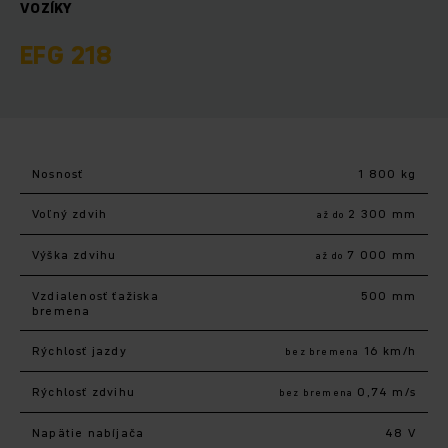
VOZÍKY
EFG 218
Nosnosť
1 800 kg
Voľný zdvih
2 300 mm
až do
Výška zdvihu
7 000 mm
až do
Vzdialenosť ťažiska
500 mm
bremena
Rýchlosť jazdy
16 km/h
bez bremena
Rýchlosť zdvihu
0,74 m/s
bez bremena
Napätie nabíjača
48 V