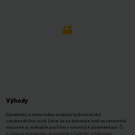
Výhody
Dynamický a mimoriadne stabilný hydrostatický
vysokozdvižný vozík Série 4s sa dokonale hodí na celoročné
vnútorné aj vonkajšie použitie v náročných podmienkach. Či
v cúvacej prevádzke, prevádzke s ťažkými prídavnými