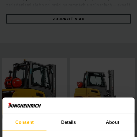
zariadeniami alebo pri práci na rampách a stúpaniach – skvelá
kombinácia pozoruhodného výkonu a maximálnej stability.
Robustné vysokozdvižné vozíky presviedčajú rýchlym
ZOBRAZIŤ VIAC
a spoľahlivým manévrovaním pri maximálnej energetickej
efektívnosti. O to sa stará hydrostatický koncept obsluhy,
ktorý kombinuje vysoký jazdný a zdvihový výkon
s vynikajúcimi jazdnými vlastnosťami. Profitujte z konštantne
vysokého výkonu prekládky, ľahkej údržby a prvotriedneho
jazdného komfortu. 4-palcový displej s piatimi voliteľnými
programami jazdy a asistenčné systémy, ktoré možno
jednoducho pripojiť cez rozhranie, umožňujú flexibilné
prispôsobenie požiadavkám rôznych typov použitia, zatiaľ čo
panoramatická strecha zabezpečuje výborný výhľad z vozíka.
Takto sa zaručí bezpečná a presná práca v každej situácii.
Consent
Details
About