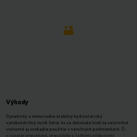
Výhody
Dynamický a mimoriadne stabilný hydrostatický
vysokozdvižný vozík Série 4s sa dokonale hodí na celoročné
vnútorné aj vonkajšie použitie v náročných podmienkach. Či
v cúvacej prevádzke, prevádzke s ťažkými prídavnými