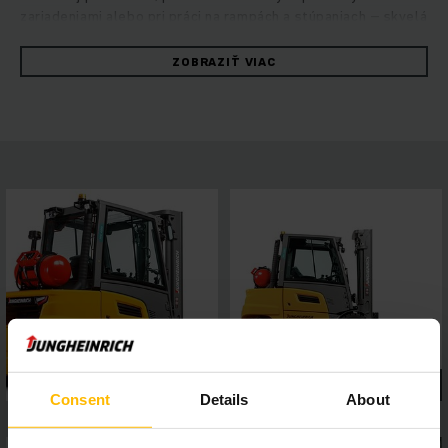
zariadeniami alebo pri práci na rampách a stúpaniach – skvelá
kombinácia pozoruhodného výkonu a maximálnej stability.
Robustné vysokozdvižné vozíky presviedčajú rýchlym
ZOBRAZIŤ VIAC
a spoľahlivým manévrovaním pri maximálnej energetickej
efektívnosti. O to sa stará hydrostatický koncept obsluhy,
ktorý kombinuje vysoký jazdný a zdvihový výkon
s vynikajúcimi jazdnými vlastnosťami. Profitujte z konštantne
vysokého výkonu prekládky, ľahkej údržby a prvotriedneho
jazdného komfortu. 4-palcový displej s piatimi voliteľnými
programami jazdy a asistenčné systémy, ktoré možno
jednoducho pripojiť cez rozhranie, umožňujú flexibilné
prispôsobenie požiadavkám rôznych typov použitia, zatiaľ čo
panoramatická strecha zabezpečuje výborný výhľad z vozíka.
Takto sa zaručí bezpečná a presná práca v každej situácii.
Consent
Details
About