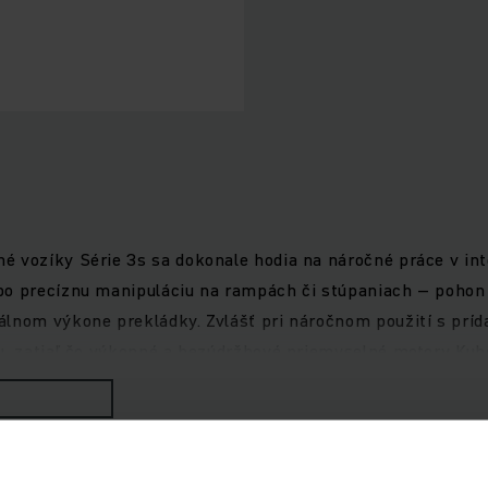
vozíky Série 3s sa dokonale hodia na náročné práce v interi
bo precíznu manipuláciu na rampách či stúpaniach – pohon 
álnom výkone prekládky. Zvlášť pri náročnom použití s pr
tu, zatiaľ čo výkonné a bezúdržbové priemyselné motory Kub
a pohodlnú prácu umožňuje panoramatická strecha poskytuj
ami, ako aj asistenčné systémy, ktoré je možné ľahko pripoj