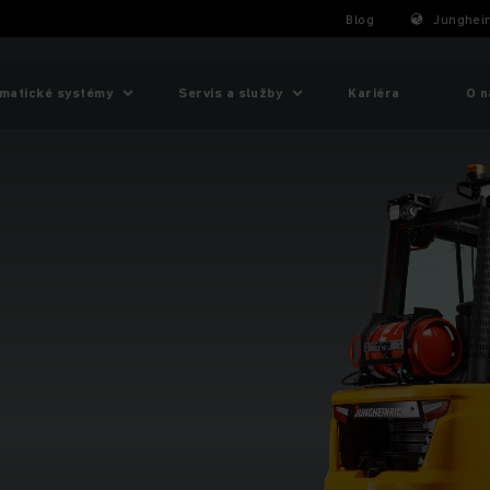
Blog
Junghein
matické systémy
Servis a služby
Kariéra
O n