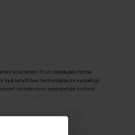
éri aj exteriéri: či už vyžadujete rýchlu
s hydrostatickou technológiou sa vyznačuje
ídavnými zariadeniami zabezpečuje zvýšený
ota zaručujú vysokú dynamiku jazdy pri
úca dokonalý výhľad z vozíka, 4-palcový
iť cez štandardné rozhranie – na efektívnu