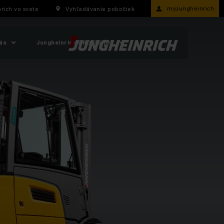
myJungheinrich
rich vo svete
Vyhľadávanie pobočiek
ás
Jungheinrich PROFISHOP