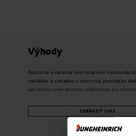
Výhody
Robustné a obratné hydrostatické vysokozdvižné 
nakládku a vykládku v reverznej prevádzke ale
optimálnou energetickou efektivitou pri maxim
prietok oleja hydrauliky maximálnu produktivi
nízkych emisiách výfukových plynov.Bezpečnú 
ZOBRAZIŤ VIAC
displej s piatimi voliteľnými jazdnými program
prácu v každej situácii.