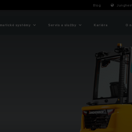
Blog
Junghein
matické systémy
Servis a služby
Kariéra
O n