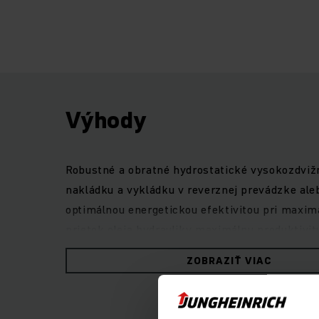
Výhody
Robustné a obratné hydrostatické vysokozdvižné 
nakládku a vykládku v reverznej prevádzke ale
optimálnou energetickou efektivitou pri maxim
prietok oleja hydrauliky maximálnu produktivi
nízkych emisiách výfukových plynov.Bezpečnú 
ZOBRAZIŤ VIAC
displej s piatimi voliteľnými jazdnými program
prácu v každej situácii.