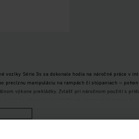
vozíky Série 3s sa dokonale hodia na náročné práce v interi
bo precíznu manipuláciu na rampách či stúpaniach – pohon 
álnom výkone prekládky. Zvlášť pri náročnom použití s pr
tu, zatiaľ čo výkonné a bezúdržbové priemyselné motory Kub
a pohodlnú prácu umožňuje panoramatická strecha poskytuj
ami, ako aj asistenčné systémy, ktoré je možné ľahko pripoj