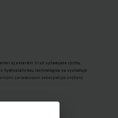
éri aj exteriéri: či už vyžadujete rýchlu
s hydrostatickou technológiou sa vyznačuje
ídavnými zariadeniami zabezpečuje zvýšený
ota zaručujú vysokú dynamiku jazdy pri
úca dokonalý výhľad z vozíka, 4-palcový
iť cez štandardné rozhranie – na efektívnu