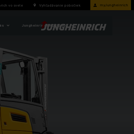
myJungheinrich
rich vo svete
Vyhľadávanie pobočiek
ás
Jungheinrich PROFISHOP