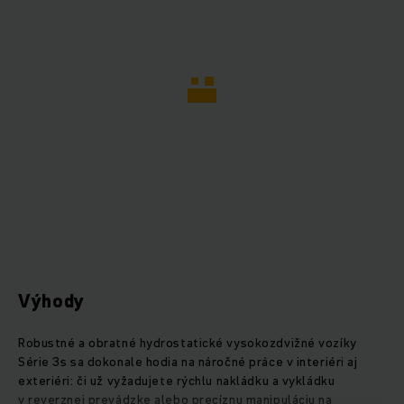
Výhody
Robustné a obratné hydrostatické vysokozdvižné vozíky
Série 3s sa dokonale hodia na náročné práce v interiéri aj
exteriéri: či už vyžadujete rýchlu nakládku a vykládku
v reverznej prevádzke alebo precíznu manipuláciu na