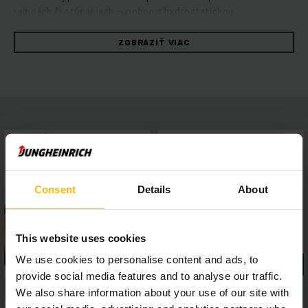
rampách či stúpaniach – pohon s hydrostatickou
technológiou sa vyznačuje optimálnou energetickou
efektivitou pri maximálnom výkone prekládky. Zvlášť pri
ZOBRAZIŤ VIAC
náročnom použití s prídavnými zariadeniami zabezpečuje
zvýšený prietok oleja hydrauliky maximálnu produktivitu,
zatiaľ čo výkonné a bezúdržbové priemyselné motory Kubota
zaručujú vysokú dynamiku jazdy pri nízkych emisiách
výfukových plynov.Bezpečnú a pohodlnú prácu umožňuje
panoramatická strecha poskytujúca dokonalý výhľad z vozíka,
4-palcový displej s piatimi voliteľnými jazdnými programami,
ako aj asistenčné systémy, ktoré je možné ľahko pripojiť cez
štandardné rozhranie – na efektívnu prácu v každej situácii.
Consent
Details
About
This website uses cookies
We use cookies to personalise content and ads, to
provide social media features and to analyse our traffic.
We also share information about your use of our site with