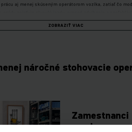
 prácu aj menej skúseným operátorom vozíka, zatiaľ čo mo
o prúdu zaisťuje plynulú jazdu, presné zdvíhanie a spoľahliv
ZOBRAZIŤ VIAC
dennú manipuláciu s tovarom na krátke vzdialenosti, prílež
ávok. Spoľahlivé riešenie pre bežné skladové úlohy s nižšou
enej náročné stohovacie ope
Zamestnanci 
mesiac