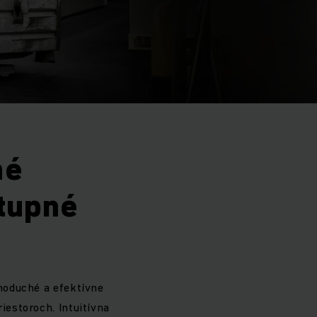
né
tupné
noduché a efektívne
estoroch. Intuitívna