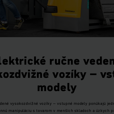
lektrické ručne vede
kozdvižné vozíky – vs
modely
edené vysokozdvižné vozíky – vstupné modely ponúkajú jed
ennú manipuláciu s tovarom v menších skladoch a úzkych pri