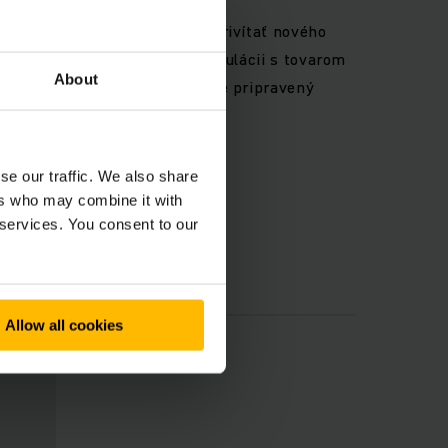
ým ručne vedeným vozíkom a privítať nového
ete pomoc pri stohovaní, manipulácii s tovarom
About
rávny „zamestnanec mesiaca“ je pripravený
heinrich za zvýhodnenú cenu.
se our traffic. We also share
ers who may combine it with
 services. You consent to our
Allow all cookies