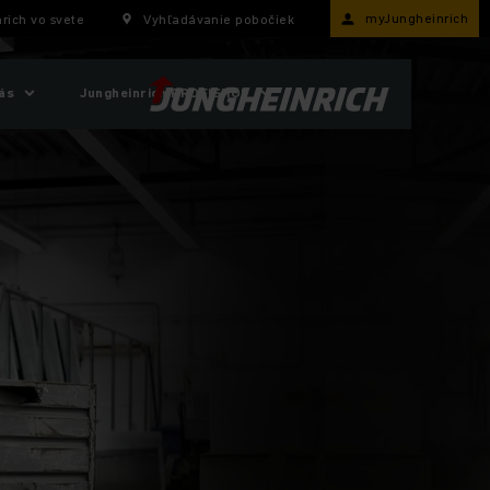
myJungheinrich
rich vo svete
Vyhľadávanie pobočiek
ás
Jungheinrich PROFISHOP