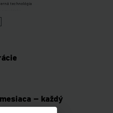
derná technológia
ú prevádzku.
itostné stohovanie a
 intenzitou využitia.
rácie
mesiaca – každý