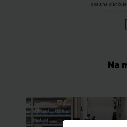
obsluha uľahčuje
trojfázovéh
Sú ideálne na každo
vychystávanie objedn
Na m