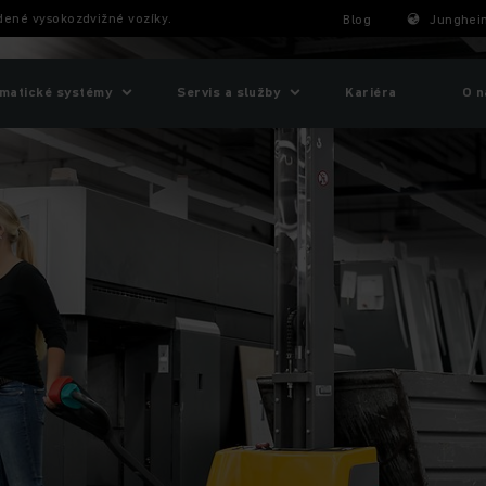
edené vysokozdvižné vozíky.
Blog
Junghein
matické systémy
Servis a služby
Kariéra
O n