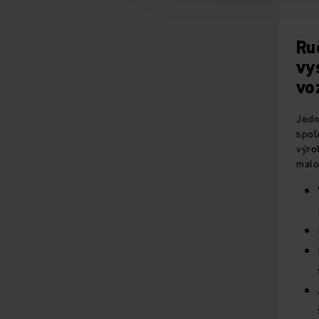
Ru
vy
vo
Jedn
spoľ
výro
malo