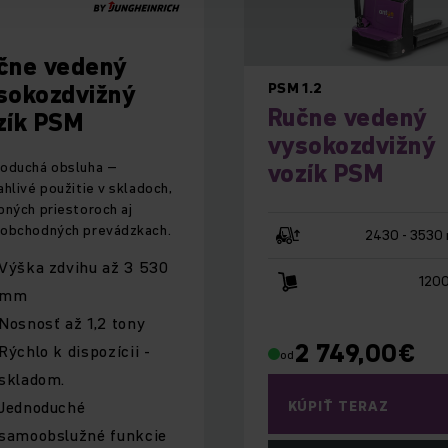
čne vedený
sokozdvižný
PSM 1.2
Ručne vedený
zík PSM
vysokozdvižný
oduchá obsluha –
vozík PSM
ahlivé použitie v skladoch,
bných priestoroch aj
obchodných prevádzkach.
2430 - 3530
Výška zdvihu až 3 530
1200
mm
Nosnosť až 1,2 tony
2 749,00
€
Rýchlo k dispozícii -
od
skladom.
Jednoduché
KÚPIŤ TERAZ
samoobslužné funkcie