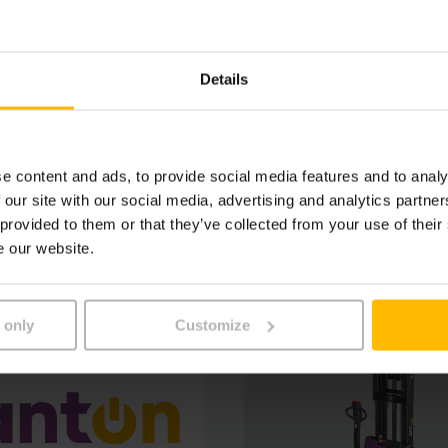
Je čas rozlúčiť sa so star
člena tímu. Či už potrebuj
Details
alebo preprave paliet, sp
podať výkon v kvalite Jung
e content and ads, to provide social media features and to analy
ĎALŠIE INFORMÁCIE
 our site with our social media, advertising and analytics partn
 provided to them or that they’ve collected from your use of their
e our website.
 only
Customize