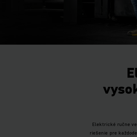
E
vyso
Elektrické ručne v
riešenie pre každod