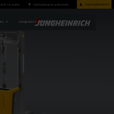
myJungheinrich
rich vo svete
Vyhľadávanie pobočiek
ás
Jungheinrich PROFISHOP