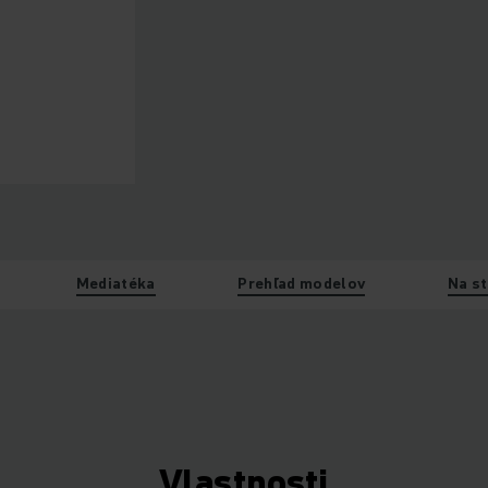
Mediatéka
Prehľad modelov
Na st
Vlastnosti