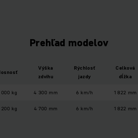
Prehľad modelov
Výška
Rýchlosť
Celková
Nosnosť
zdvihu
jazdy
dĺžka
1 000 kg
4 300 mm
6 km/h
1 822 mm
1 200 kg
4 700 mm
6 km/h
1 822 mm