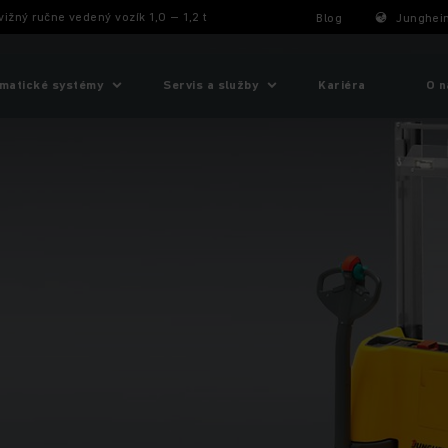
vižný ručne vedený vozík 1,0 – 1,2 t
Blog
Junghein
matické systémy
Servis a služby
Kariéra
O n