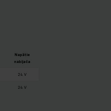
Napätie
nabíjača
24 V
24 V