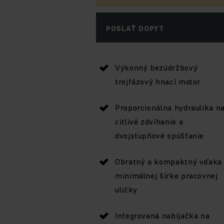
POSLAŤ DOPYT
Výkonný bezúdržbový
trojfázový hnací motor
Proporcionálna hydraulika n
citlivé zdvíhanie a
dvojstupňové spúšťanie
Obratný a kompaktný vďaka
minimálnej šírke pracovnej
uličky
Integrovaná nabíjačka na