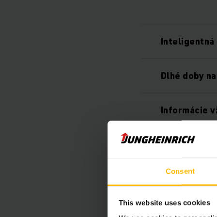
Inteligentná
Dlhé doby na
Informácie v
Obratný a k
Consent
Bezpečné us
This website uses cookies
Konštrukcia 