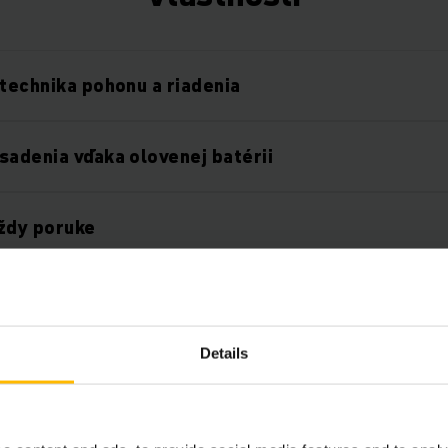
 technika pohonu a riadenia
sadenia vďaka olovenej batérii
ždy poruke
ompaktný
Details
kladňovanie a vyskladňovanie
umožňujúca jednoduchý servis