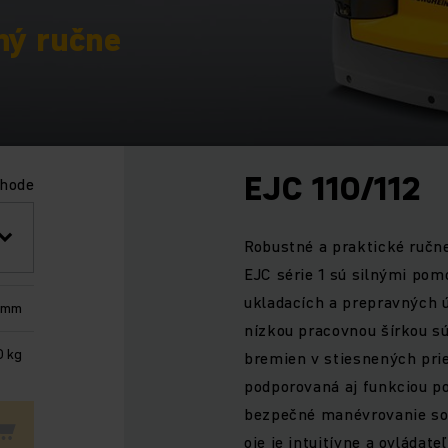
ný ručne
EJC 110/112
chode
Robustné a praktické ručn
EJC série 1 sú silnými pom
ukladacích a prepravných 
 mm
nízkou pracovnou šírkou s
0 kg
bremien v stiesnených prie
podporovaná aj funkciou p
bezpečné manévrovanie so
oje je intuitívne a ovládat