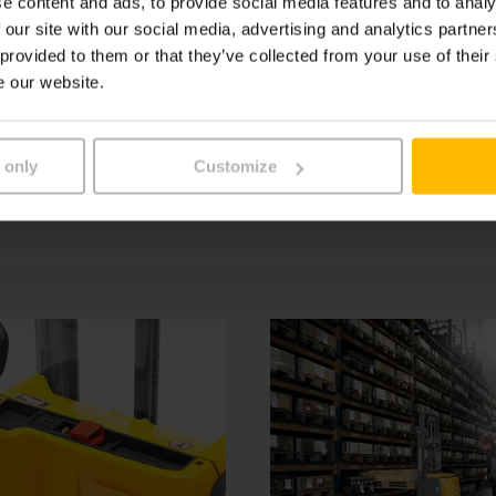
e content and ads, to provide social media features and to analy
 our site with our social media, advertising and analytics partn
 provided to them or that they’ve collected from your use of their
kladacie plochy
e our website.
ýbavy
 only
Customize