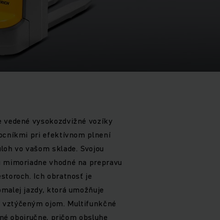
e vedené vysokozdvižné vozíky
ocníkmi pri efektívnom plnení
úloh vo vašom sklade. Svojou
ú mimoriadne vhodné na prepravu
storoch. Ich obratnosť je
omalej jazdy, ktorá umožňuje
 vztýčeným ojom. Multifunkčné
eľné obojručne, pričom obsluhe