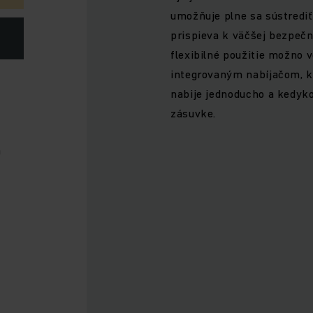
umožňuje plne sa sústrediť
prispieva k väčšej bezpečn
flexibilné použitie možno v
integrovaným nabíjačom, kt
nabije jednoducho a kedyko
zásuvke.
a