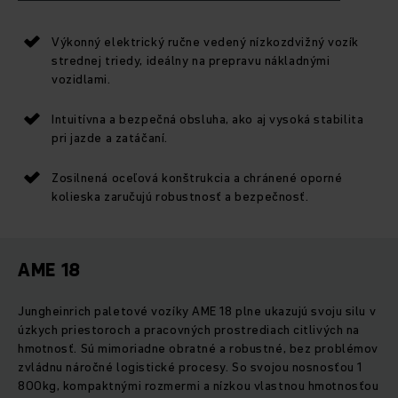
Výkonný elektrický ručne vedený nízkozdvižný vozík
strednej triedy, ideálny na prepravu nákladnými
vozidlami.
Intuitívna a bezpečná obsluha, ako aj vysoká stabilita
pri jazde a zatáčaní.
Zosilnená oceľová konštrukcia a chránené oporné
kolieska zaručujú robustnosť a bezpečnosť.
AME 18
Jungheinrich paletové vozíky AME 18 plne ukazujú svoju silu v
úzkych priestoroch a pracovných prostrediach citlivých na
hmotnosť. Sú mimoriadne obratné a robustné, bez problémov
zvládnu náročné logistické procesy. So svojou nosnosťou 1
800kg, kompaktnými rozmermi a nízkou vlastnou hmotnosťou