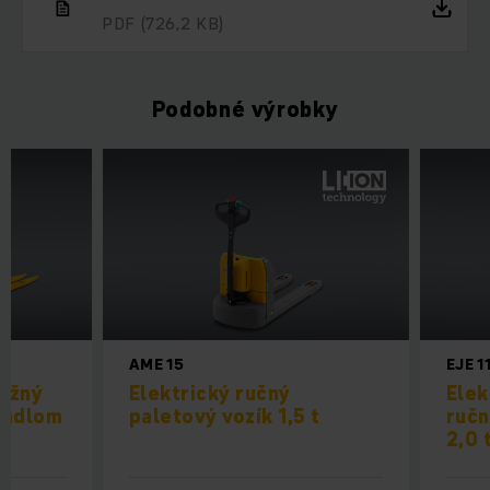
PDF
(726,2 KB)
Podobné výrobky
AME 15
EJE 1
vižný
Elektrický ručný
Elek
dadlom
paletový vozík 1,5 t
ručn
2,0 