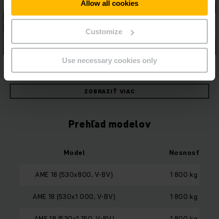
Allow all cookies
Customize
Use necessary cookies only
ZOBRAZIŤ VIAC
Prehľad modelov
Model
Nosnosť
AME 18 (530x800, V-BV)
1 800 kg
AME 18 (530x1 000, V-BV)
1 800 kg
AME 18 (530x1 150, V-BV)
1 800 kg