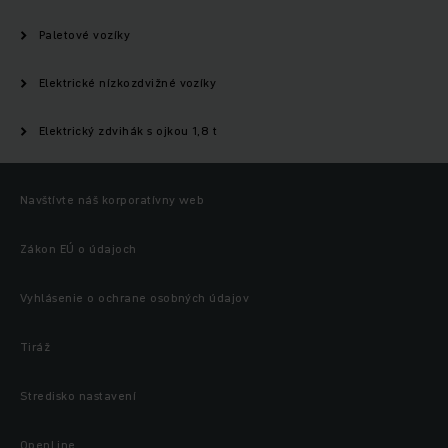
Paletové vozíky
Elektrické nízkozdvižné vozíky
Elektrický zdvihák s ojkou 1,8 t
Navštívte náš korporatívny web
Zákon EÚ o údajoch
Vyhlásenie o ochrane osobných údajov
Tiráž
Stredisko nastavení
OpenLine