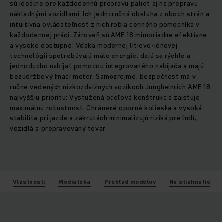
sú ideálne pre každodennú prepravu paliet aj na prepravu
nákladnými vozidlami. Ich jednoručná obsluha z oboch strán a
intuitívna ovládateľnosť z nich robia cenného pomocníka v
každodennej práci. Zároveň sú AME 18 mimoriadne efektívne
a vysoko dostupné: Vďaka modernej lítiovo-iónovej
technológii spotrebúvajú málo energie, dajú sa rýchlo a
jednoducho nabíjať pomocou integrovaného nabíjača a majú
bezúdržbový hnací motor. Samozrejme, bezpečnosť má v
ručne vedených nízkozdvižných vozíkoch Jungheinrich AME 18
najvyššiu prioritu: Vystužená oceľová konštrukcia zaisťuje
maximálnu robustnosť. Chránené oporné kolieska a vysoká
stabilita pri jazde a zákrutách minimalizujú riziká pre ľudí,
vozidlá a prepravovaný tovar.
Vlastnosti
Mediatéka
Prehľad modelov
Na stiahnutie