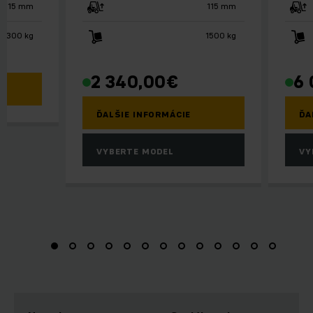
115 mm
115 mm
3300 kg
1500 kg
2 340,00
€
6 
ĎALŠIE INFORMÁCIE
ĎA
VYBERTE MODEL
VY