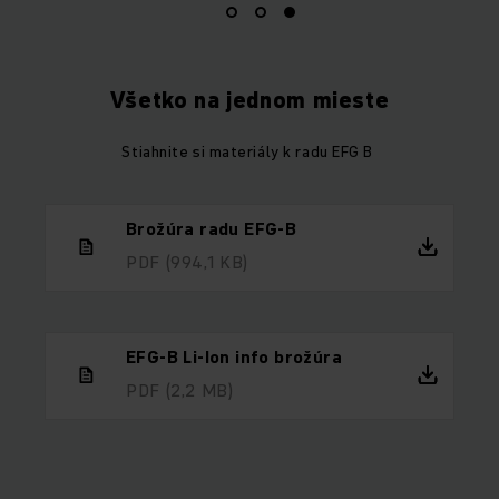
Všetko na jednom mieste
Stiahnite si materiály k radu EFG B
Brožúra radu EFG-B
PDF
(994,1 KB)
EFG-B Li-Ion info brožúra
PDF
(2,2 MB)