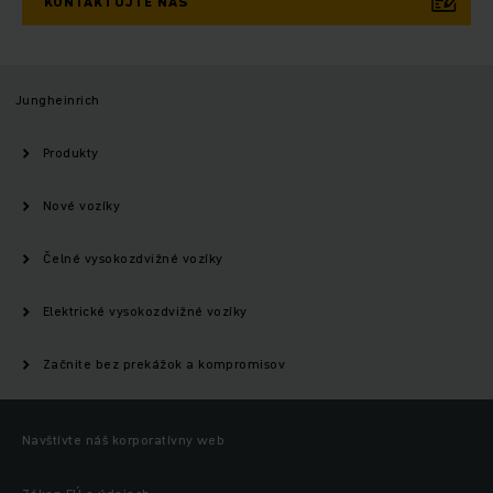
KONTAKTUJTE NÁS
Jungheinrich
Produkty
Nové vozíky
Čelné vysokozdvižné vozíky
Elektrické vysokozdvižné vozíky
Začnite bez prekážok a kompromisov
Navštívte náš korporatívny web