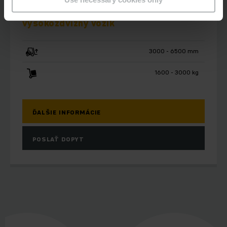
Elektrický štvorkolesový
vysokozdvižný vozík
3000 - 6500 mm
1600 - 3000 kg
ĎALŠIE INFORMÁCIE
POSLAŤ DOPYT