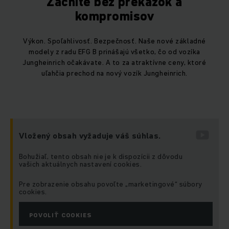
Začnite bez prekážok a
kompromisov
Výkon. Spoľahlivosť. Bezpečnosť. Naše nové základné
modely z radu EFG B prinášajú všetko, čo od vozíka
Jungheinrich očakávate. A to za atraktívne ceny, ktoré
uľahčia prechod na nový vozík Jungheinrich.
Vložený obsah vyžaduje váš súhlas.
Bohužiaľ, tento obsah nie je k dispozícii z dôvodu
vašich aktuálnych nastavení cookies.
Pre zobrazenie obsahu povoľte „marketingové“ súbory
cookies.
POVOLIŤ COOKIES