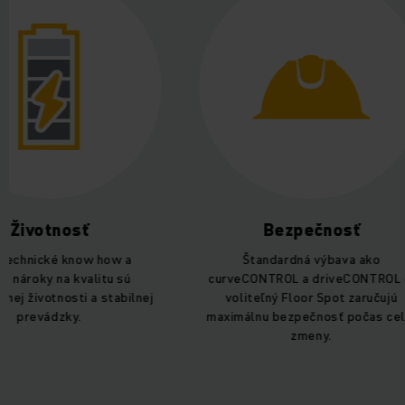
votnosť
Bezpečnosť
nické know how a
Štandardná výbava ako
oky na kvalitu sú
curveCONTROL a driveCONTROL či
životnosti a stabilnej
voliteľný Floor Spot zaručujú
revádzky.
maximálnu bezpečnosť počas celej
zmeny.