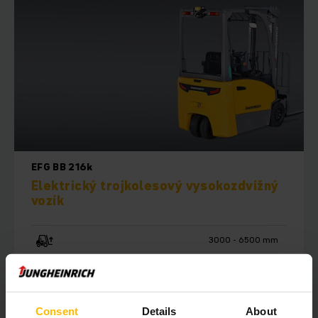
EFG BB 216k
Elektrický trojkolesový vysokozdvižný
vozík
3000 - 6500 mm
1600 kg
Consent
Details
About