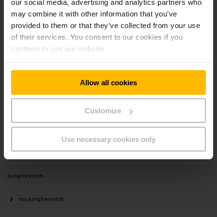
our social media, advertising and analytics partners who
Newsletter
Sociálne siete
may combine it with other information that you’ve
provided to them or that they’ve collected from your use
of their services. You consent to our cookies if you
PRIHLÁSIŤ SA
continue to use our website.
TERAZ
Allow all cookies
Máte otázky?
Customize
KONTAKTUJTE NÁS
Use necessary cookies only
Jungheinrich
myJungheinrich