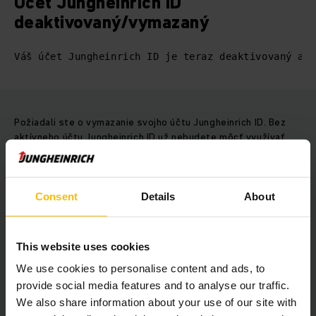
Účet Jungheinrich ID
deaktivovaný/vymazaný
Váš účet Jungheinrich ID je teraz deaktivovaný a 
Požiadali ste o vymazanie svojho účtu Jungheinrich ID. Bez
aktívneho účtu Jungheinrich ID už nebudete môcť využívať
mnohé z našich digitálnych služieb.
Vymazali ste to náhodou? V prípade, že si neželáte, aby bol
Consent
Details
About
váš účet Jungheinrich ID nenávratne vymazaný, máte možnosť
ho v priebehu nasledujúcich 30 dní obnoviť.
Pošlite nám preto žiadosť e-mailom na adresu it-
This website uses cookies
servicedesk@jungheinrich.com
We use cookies to personalise content and ads, to
provide social media features and to analyse our traffic.
We also share information about your use of our site with