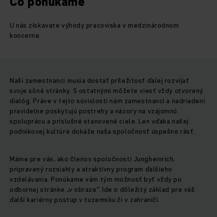
Čo ponúkame
U nás získavate výhody pracoviska v medzinárodnom
koncerne.
Naši zamestnanci musia dostať príležitosť ďalej rozvíjať
svoje silné stránky. S ostatnými môžete viesť vždy otvorený
dialóg. Práve v tejto súvislosti nám zamestnanci a nadriadení
pravidelne poskytujú postrehy a názory na vzájomnú
spoluprácu a príslušné stanovené ciele. Len vďaka našej
podnikovej kultúre dokáže naša spoločnosť úspešne rásť.
Máme pre vás, ako členov spoločnosti Jungheinrich,
pripravený rozsiahly a atraktívny program ďalšieho
vzdelávania. Ponúkame vám tým možnosť byť vždy po
odbornej stránke „v obraze". Ide o dôležitý základ pre váš
ďalší kariérny postup v tuzemsku či v zahraničí.